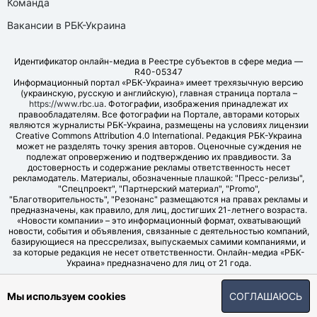
Команда
Вакансии в РБК-Украина
Идентификатор онлайн-медиа в Реестре субъектов в сфере медиа —
R40-05347
Информационный портал «РБК-Украина» имеет трехязычную версию
(украинскую, русскую и английскую), главная страница портала –
https://www.rbc.ua
. Фотографии, изображения принадлежат их
правообладателям. Все фотографии на Портале, авторами которых
являются журналисты РБК-Украина, размещены на условиях лицензии
Creative Commons Attribution 4.0 International. Редакция РБК-Украина
может не разделять точку зрения авторов. Оценочные суждения не
подлежат опровержению и подтверждению их правдивости. За
достоверность и содержание рекламы ответственность несет
рекламодатель. Материалы, обозначенные плашкой: "Пресс-релизы",
"Спецпроект", "Партнерский материал", "Promo",
"Благотворительность", "Резонанс" размещаются на правах рекламы и
предназначены, как правило, для лиц, достигших 21-летнего возраста.
«Новости компании» – это информационный формат, охватывающий
новости, события и объявления, связанные с деятельностью компаний,
базирующиеся на прессрелизах, выпускаемых самими компаниями, и
за которые редакция не несет ответственности. Онлайн-медиа «РБК-
Украина» предназначено для лиц от 21 года.
© LLC "UBT MEDIA", 2006-2026.
Мы используем cookies
СОГЛАШАЮСЬ