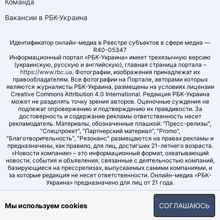
Команда
Вакансии в РБК-Украина
Идентификатор онлайн-медиа в Реестре субъектов в сфере медиа —
R40-05347
Информационный портал «РБК-Украина» имеет трехязычную версию
(украинскую, русскую и английскую), главная страница портала –
https://www.rbc.ua
. Фотографии, изображения принадлежат их
правообладателям. Все фотографии на Портале, авторами которых
являются журналисты РБК-Украина, размещены на условиях лицензии
Creative Commons Attribution 4.0 International. Редакция РБК-Украина
может не разделять точку зрения авторов. Оценочные суждения не
подлежат опровержению и подтверждению их правдивости. За
достоверность и содержание рекламы ответственность несет
рекламодатель. Материалы, обозначенные плашкой: "Пресс-релизы",
"Спецпроект", "Партнерский материал", "Promo",
"Благотворительность", "Резонанс" размещаются на правах рекламы и
предназначены, как правило, для лиц, достигших 21-летнего возраста.
«Новости компании» – это информационный формат, охватывающий
новости, события и объявления, связанные с деятельностью компаний,
базирующиеся на прессрелизах, выпускаемых самими компаниями, и
за которые редакция не несет ответственности. Онлайн-медиа «РБК-
Украина» предназначено для лиц от 21 года.
© LLC "UBT MEDIA", 2006-2026.
Мы используем cookies
СОГЛАШАЮСЬ