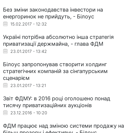
Без зміни законодавства інвестори на
енергоринок не прийдуть, - Білоус
15.02.2017 - 12:32
Україні потрібна абсолютно інша стратегія
приватизації держмайна, - глава ФДМ
23.01.2017 - 13:42
Білоус запропонував створити холдинг
стратегічних компаній за сінгапурським
сценарієм
23.01.2017 - 13:21
Звіт ФДМУ: в 2016 році оголошено понад
тисячу приватизаційних аукціонів
23.12.2016 - 10:20
ФДМ працює над зміною системи продажу на
більш прозору і ефективну, - Білоус