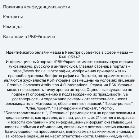
Политика конфиденциальности
Контакты
Команда
Вакансии в РБК-Украина
Идентификатор онлайн-медиа в Реестре субъектов в сфере медиа —
R40-05347
Информационный портал «РБК-Украина» имеет трехязычную версию
(украинскую, русскую и английскую), главная страница портала –
https://www.rbc.ua
. Фотографии, изображения принадлежат их
правообладателям. Все фотографии на Портале, авторами которых
являются журналисты РБК-Украина, размещены на условиях лицензии
Creative Commons Attribution 4.0 International. Редакция РБК-Украина
может не разделять точку зрения авторов. Оценочные суждения не
подлежат опровержению и подтверждению их правдивости. За
достоверность и содержание рекламы ответственность несет
рекламодатель. Материалы, обозначенные плашкой: "Пресс-релизы",
"Спецпроект", "Партнерский материал", "Promo",
"Благотворительность", "Резонанс" размещаются на правах рекламы и
предназначены, как правило, для лиц, достигших 21-летнего возраста.
«Новости компании» – это информационный формат, охватывающий
новости, события и объявления, связанные с деятельностью компаний,
базирующиеся на прессрелизах, выпускаемых самими компаниями, и
за которые редакция не несет ответственности. Онлайн-медиа «РБК-