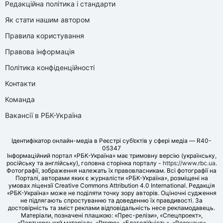
Редакційна політика і стандарти
Як стати нашим автором
Правила користування
Правова інформація
Політика конфіденційності
Контакти
Команда
Вакансії в РБК-Україна
Ідентифікатор онлайн-медіа в Реєстрі суб’єктів у сфері медіа — R40-
05347
Інформаційний портал «РБК-Україна» має тримовну версію (українську,
російську та англійську), головна сторінка порталу -
https://www.rbc.ua
.
Фотографії, зображення належать їх правовласникам. Всі фотографії на
Порталі, авторами яких є журналісти «РБК-Україна», розміщені на
умовах ліцензії Creative Commons Attribution 4.0 International. Редакція
«РБК-Україна» може не поділяти точку зору авторів. Оціночні судження
не підлягають спростуванню та доведенню їх правдивості. За
достовірність та зміст реклами відповідальність несе рекламодавець.
Матеріали, позначені плашкою: «Прес-релізи», «Спецпроект»,
«Партнерський матеріал», «Promo», «Благодійність», «Резонанс»