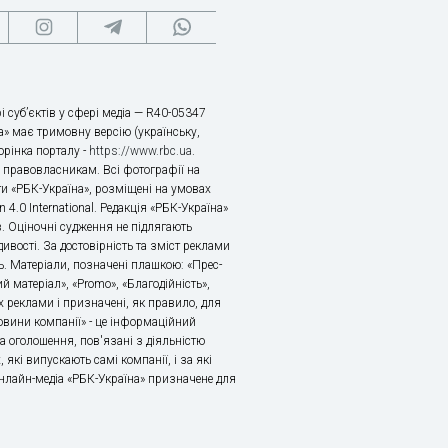
і суб’єктів у сфері медіа — R40-05347
» має тримовну версію (українську,
торінка порталу -
https://www.rbc.ua
.
х правовласникам. Всі фотографії на
ти «РБК-Україна», розміщені на умовах
n 4.0 International. Редакція «РБК-Україна»
в. Оціночні судження не підлягають
ивості. За достовірність та зміст реклами
ь. Матеріали, позначені плашкою: «Прес-
й матеріал», «Promo», «Благодійність»,
 реклами і призначені, як правило, для
«Новини компанії» - це інформаційний
а оголошення, пов'язані з діяльністю
 які випускають самі компанії, і за які
 Онлайн-медіа «РБК-Україна» призначене для