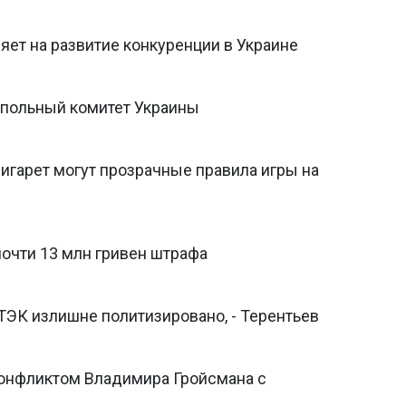
яет на развитие конкуренции в Украине
опольный комитет Украины
игарет могут прозрачные правила игры на
почти 13 млн гривен штрафа
ЭК излишне политизировано, - Терентьев
а конфликтом Владимира Гройсмана с