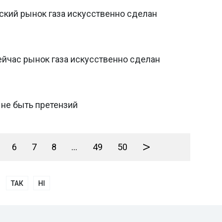
нский рынок газа искусственно сделан
ейчас рынок газа искусственно сделан
 не быть претензий
>
6
7
8
...
49
50
ТАК
НІ