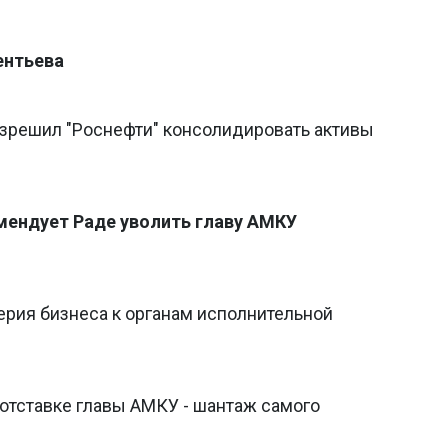
ентьева
азрешил "Роснефти" консолидировать активы
мендует Раде уволить главу АМКУ
рия бизнеса к органам исполнительной
отставке главы АМКУ - шантаж самого