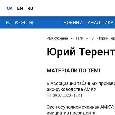
UA
EN
RU
НОВИНИ
АНАЛІТИКА
НД, 09 СЕРПНЯ
РБК-Україна
»
Теги
»
Ю
» Юрий Те
Юрий Терент
МАТЕРІАЛИ ПО ТЕМІ
В Ассоциации табачных произв
экс-руководства АМКУ
09.07.2020 - 12:41
Экс-госуполномоченная АМКУ: 
инициатив президента