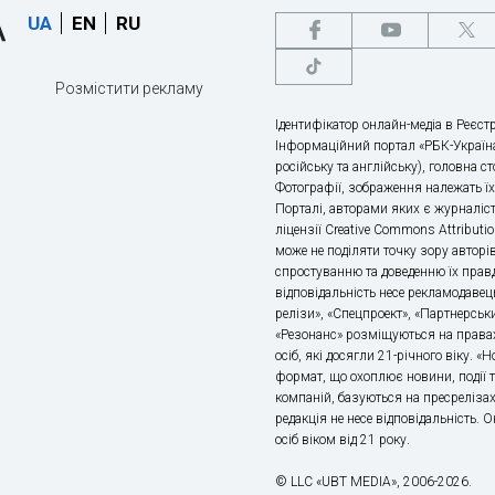
UA
EN
RU
Розмістити рекламу
Ідентифікатор онлайн-медіа в Реєстр
Інформаційний портал «РБК-Україна
російську та англійську), головна с
Фотографії, зображення належать ї
Порталі, авторами яких є журналіс
ліцензії Creative Commons Attributio
може не поділяти точку зору авторі
спростуванню та доведенню їх правд
відповідальність несе рекламодавец
релізи», «Спецпроект», «Партнерськи
«Резонанс» розміщуються на правах
осіб, які досягли 21-річного віку. 
формат, що охоплює новини, події т
компаній, базуються на пресрелізах,
редакція не несе відповідальність.
осіб віком від 21 року.
© LLC «UBT MEDIA», 2006-2026.