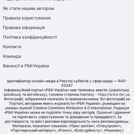
Як стати нашим автором
Правила користування
Правова інформація
Політика конфіденційності
Контакти
Команда
Вакансії в РБК-Україна
Ідентифікатор онлайн-медіа в Реєстрі суб’єктів у сфері медіа — R40-
05347
Інформаційний портал «РБК-Україна» має тримовну версію (українську,
російську та англійську), головна сторінка порталу -
https://www.rbc.ua
.
Фотографії, зображення належать їх правовласникам. Всі фотографії на
Порталі, авторами яких є журналісти «РБК-Україна», розміщені на
умовах ліцензії Creative Commons Attribution 4.0 International. Редакція
«РБК-Україна» може не поділяти точку зору авторів. Оціночні судження
не підлягають спростуванню та доведенню їх правдивості. За
достовірність та зміст реклами відповідальність несе рекламодавець.
Матеріали, позначені плашкою: «Прес-релізи», «Спецпроект»,
«Партнерський матеріал», «Promo», «Благодійність», «Резонанс»