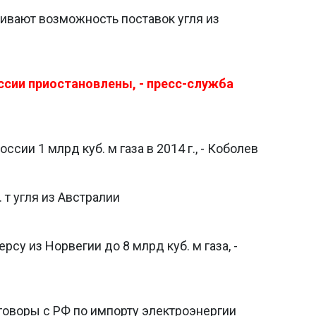
ивают возможность поставок угля из
оссии приостановлены, - пресс-служба
оссии 1 млрд куб. м газа в 2014 г., - Коболев
 т угля из Австралии
рсу из Норвегии до 8 млрд куб. м газа, -
говоры с РФ по импорту электроэнергии