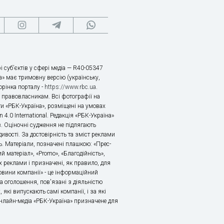
і суб’єктів у сфері медіа — R40-05347
» має тримовну версію (українську,
торінка порталу -
https://www.rbc.ua
.
х правовласникам. Всі фотографії на
ти «РБК-Україна», розміщені на умовах
n 4.0 International. Редакція «РБК-Україна»
в. Оціночні судження не підлягають
ивості. За достовірність та зміст реклами
ь. Матеріали, позначені плашкою: «Прес-
й матеріал», «Promo», «Благодійність»,
 реклами і призначені, як правило, для
«Новини компанії» - це інформаційний
а оголошення, пов'язані з діяльністю
 які випускають самі компанії, і за які
 Онлайн-медіа «РБК-Україна» призначене для