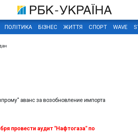
ПОЛІТИКА
БІЗНЕС
ЖИТТЯ
СПОРТ
WAVE
S
дан
азпрому" аванс за возобновление импорта
бря провести аудит "Нафтогаза" по