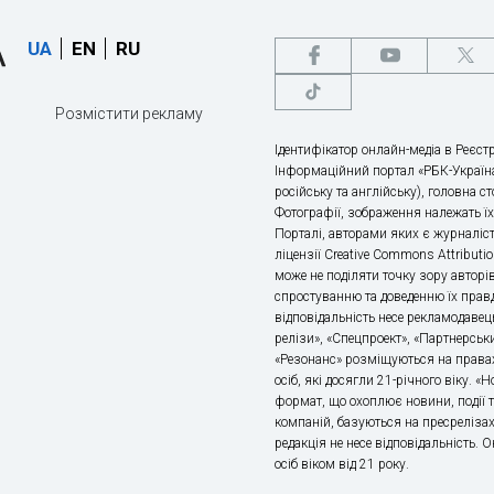
UA
EN
RU
Розмістити рекламу
Ідентифікатор онлайн-медіа в Реєстр
Інформаційний портал «РБК-Україна
російську та англійську), головна с
Фотографії, зображення належать ї
Порталі, авторами яких є журналіс
ліцензії Creative Commons Attributio
може не поділяти точку зору авторі
спростуванню та доведенню їх правд
відповідальність несе рекламодавец
релізи», «Спецпроект», «Партнерськи
«Резонанс» розміщуються на правах
осіб, які досягли 21-річного віку. 
формат, що охоплює новини, події т
компаній, базуються на пресрелізах,
редакція не несе відповідальність.
осіб віком від 21 року.