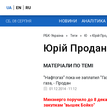
UA
EN
RU
НОВИНИ
АНАЛІТИКА
СБ, 08 СЕРПНЯ
РБК-Україна
»
Теги
»
Ю
» Юрій Про
Юрій Продан
МАТЕРІАЛИ ПО ТЕМІ
"Нафтогаз" пока не заплатил "Г
газа, - Продан
01.12.2014 - 11:12
Минэнерго поручило до 8 дека
закупкам "вышек Бойко"