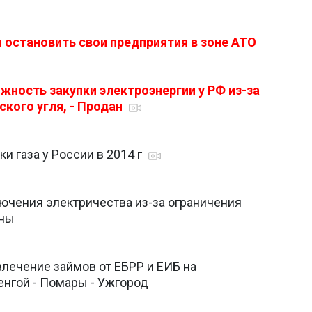
 остановить свои предприятия в зоне АТО
жность закупки электроэнергии у РФ из-за
кого угля, - Продан
и газа у России в 2014 г
ючения электричества из-за ограничения
ины
лечение займов от ЕБРР и ЕИБ на
енгой - Помары - Ужгород