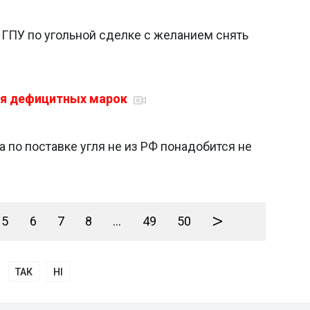
 ГПУ по угольной сделке с желанием снять
гля дефицитных марок
а по поставке угля не из РФ понадобится не
>
5
6
7
8
...
49
50
ТАК
НІ