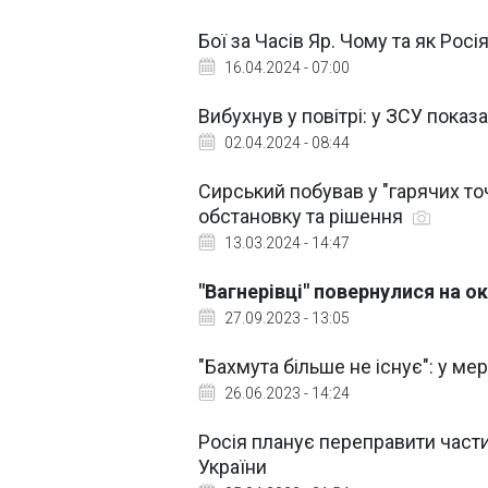
Бої за Часів Яр. Чому та як Рос
16.04.2024 - 07:00
Вибухнув у повітрі: у ЗСУ показ
02.04.2024 - 08:44
Сирський побував у "гарячих то
обстановку та рішення
13.03.2024 - 14:47
"Вагнерівці" повернулися на о
27.09.2023 - 13:05
"Бахмута більше не існує": у ме
26.06.2023 - 14:24
Росія планує переправити частин
України