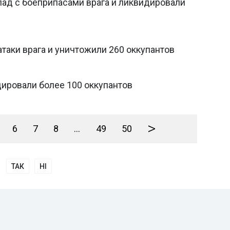
лад с боеприпасами врага и ликвидировали
атаки врага и уничтожили 260 оккупантов
дировали более 100 оккупантов
>
6
7
8
...
49
50
ТАК
НІ