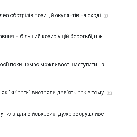
део обстрілів позицій окупантів на сході
єння – більший козир у цій боротьбі, ніж
осії поки немає можливості наступати на
як "кіборги" вистояли дев'ять років тому
ступила для військових: дуже зворушливе