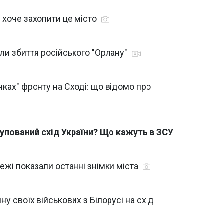
ія хоче захопити це місто
али збиття російського "Орлану"
чках" фронту на Сході: що відомо про
купований схід України? Що кажуть в ЗСУ
режі показали останні знімки міста
у своїх військових з Білорусі на схід