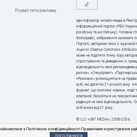
Розмістити рекламу
Ідентифікатор онлайн-медіа в Реєстр
Інформаційний портал «РБК-Україна
російську та англійську), головна с
Фотографії, зображення належать ї
Порталі, авторами яких є журналіс
ліцензії Creative Commons Attributio
може не поділяти точку зору авторі
спростуванню та доведенню їх правд
відповідальність несе рекламодавец
релізи», «Спецпроект», «Партнерськи
«Резонанс» розміщуються на правах
осіб, які досягли 21-річного віку. 
формат, що охоплює новини, події т
компаній, базуються на пресрелізах,
редакція не несе відповідальність.
осіб віком від 21 року.
© LLC «UBT MEDIA», 2006-2026.
айомилися з Політикою конфіденційності Правилами користування сайто
ПОГОДЖУЮСЯ