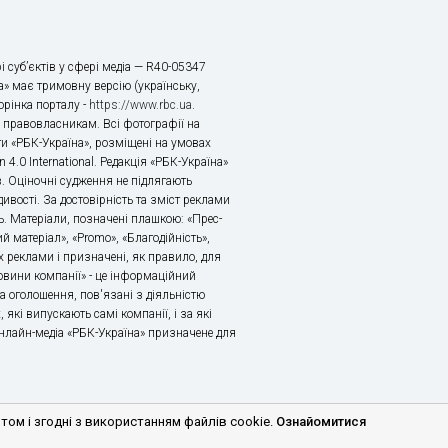
і суб’єктів у сфері медіа — R40-05347
» має тримовну версію (українську,
торінка порталу -
https://www.rbc.ua
.
х правовласникам. Всі фотографії на
ти «РБК-Україна», розміщені на умовах
n 4.0 International. Редакція «РБК-Україна»
в. Оціночні судження не підлягають
ивості. За достовірність та зміст реклами
ь. Матеріали, позначені плашкою: «Прес-
й матеріал», «Promo», «Благодійність»,
 реклами і призначені, як правило, для
«Новини компанії» - це інформаційний
а оголошення, пов'язані з діяльністю
 які випускають самі компанії, і за які
 Онлайн-медіа «РБК-Україна» призначене для
м і згодні з використанням файлів cookie.
Ознайомитися