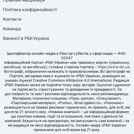
Політика конфіденційності
Контакти
Команда
Вакансії в РБК-Україна
Ідентифікатор онлайн-медіа в Реєстрі суб’єктів у сфері медіа — R40-
05347
Інформаційний портал «РБК-Україна» має тримовну версію (українську,
російську та англійську), головна сторінка порталу -
https://www.rbc.ua
.
Фотографії, зображення належать їх правовласникам. Всі фотографії на
Порталі, авторами яких є журналісти «РБК-Україна», розміщені на
умовах ліцензії Creative Commons Attribution 4.0 International. Редакція
«РБК-Україна» може не поділяти точку зору авторів. Оціночні судження
не підлягають спростуванню та доведенню їх правдивості. За
достовірність та зміст реклами відповідальність несе рекламодавець.
Матеріали, позначені плашкою: «Прес-релізи», «Спецпроект»,
«Партнерський матеріал», «Promo», «Благодійність», «Резонанс»
розміщуються на правах реклами і призначені, як правило, для осіб, які
досягли 21-річного віку. «Новини компанії» - це інформаційний формат,
що охоплює новини, події та оголошення, пов'язані з діяльністю
компаній, базуються на пресрелізах, які випускають самі компанії, і за
які редакція не несе відповідальність. Онлайн-медіа «РБК-Україна»
призначене для осіб віком від 21 року.