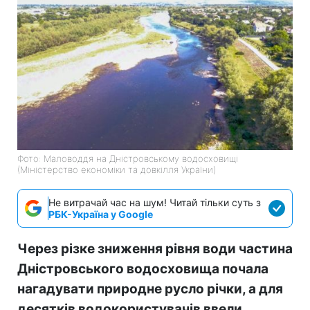
Фото: Маловоддя на Дністровському водосховищі
(Міністерство економіки та довкілля України)
Не витрачай час на шум! Читай тільки суть з
РБК-Україна у Google
Через різке зниження рівня води частина
Дністровського водосховища почала
нагадувати природне русло річки, а для
десятків водокористувачів ввели