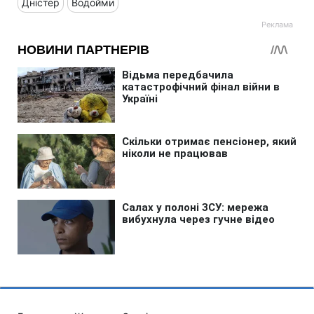
Дністер
Водойми