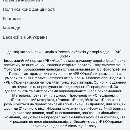
Політика конфіденційності
Контакти
Команда
Вакансії в РБК-Україна
Ідентифікатор онлайн-медіа в Реєстрі суб’єктів у сфері медіа — R40-
05347
Інформаційний портал «РБК-Україна» має тримовну версію (українську,
російську та англійську), головна сторінка порталу -
https://www.rbc.ua
.
Фотографії, зображення належать їх правовласникам. Всі фотографії на
Порталі, авторами яких є журналісти «РБК-Україна», розміщені на
умовах ліцензії Creative Commons Attribution 4.0 International. Редакція
«РБК-Україна» може не поділяти точку зору авторів. Оціночні судження
не підлягають спростуванню та доведенню їх правдивості. За
достовірність та зміст реклами відповідальність несе рекламодавець.
Матеріали, позначені плашкою: «Прес-релізи», «Спецпроект»,
«Партнерський матеріал», «Promo», «Благодійність», «Резонанс»
розміщуються на правах реклами і призначені, як правило, для осіб, які
досягли 21-річного віку. «Новини компанії» - це інформаційний формат,
що охоплює новини, події та оголошення, пов'язані з діяльністю
компаній, базуються на пресрелізах, які випускають самі компанії, і за
які редакція не несе відповідальність. Онлайн-медіа «РБК-Україна»
призначене для осіб віком від 21 року.