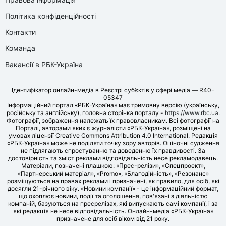
Політика конфіденційності
Контакти
Команда
Вакансії в РБК-Україна
Ідентифікатор онлайн-медіа в Реєстрі суб’єктів у сфері медіа — R40-
05347
Інформаційний портал «РБК-Україна» має тримовну версію (українську,
російську та англійську), головна сторінка порталу -
https://www.rbc.ua
.
Фотографії, зображення належать їх правовласникам. Всі фотографії на
Порталі, авторами яких є журналісти «РБК-Україна», розміщені на
умовах ліцензії Creative Commons Attribution 4.0 International. Редакція
«РБК-Україна» може не поділяти точку зору авторів. Оціночні судження
не підлягають спростуванню та доведенню їх правдивості. За
достовірність та зміст реклами відповідальність несе рекламодавець.
Матеріали, позначені плашкою: «Прес-релізи», «Спецпроект»,
«Партнерський матеріал», «Promo», «Благодійність», «Резонанс»
розміщуються на правах реклами і призначені, як правило, для осіб, які
досягли 21-річного віку. «Новини компанії» - це інформаційний формат,
що охоплює новини, події та оголошення, пов'язані з діяльністю
компаній, базуються на пресрелізах, які випускають самі компанії, і за
які редакція не несе відповідальність. Онлайн-медіа «РБК-Україна»
призначене для осіб віком від 21 року.