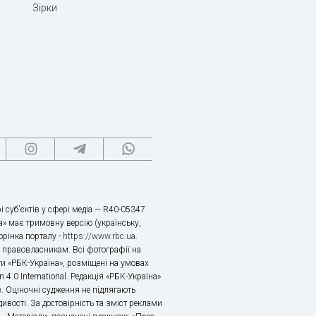
Зірки
і суб’єктів у сфері медіа — R40-05347
» має тримовну версію (українську,
торінка порталу -
https://www.rbc.ua
.
х правовласникам. Всі фотографії на
ти «РБК-Україна», розміщені на умовах
n 4.0 International. Редакція «РБК-Україна»
в. Оціночні судження не підлягають
ивості. За достовірність та зміст реклами