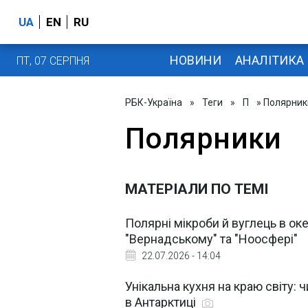
UA
EN
RU
НОВИНИ
АНАЛІТИКА
ПТ, 07 СЕРПНЯ
РБК-Україна
»
Теги
»
П
» Полярник
Полярники
МАТЕРІАЛИ ПО ТЕМІ
Полярні мікроби й вуглець в ок
"Вернадському" та "Ноосфері"
22.07.2026 - 14:04
Унікальна кухня на краю світу:
в Антарктиці