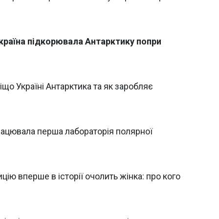
к Україна підкорювала Антарктику попри
іщо Україні Антарктика та як заробляє
працювала перша лабораторія полярної
цію вперше в історії очолить жінка: про кого