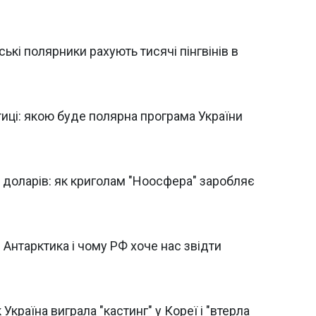
ькі полярники рахують тисячі пінгвінів в
ктиці: якою буде полярна програма України
и доларів: як криголам "Ноосфера" заробляє
і Антарктика і чому РФ хоче нас звідти
Україна виграла "кастинг" у Кореї і "втерла