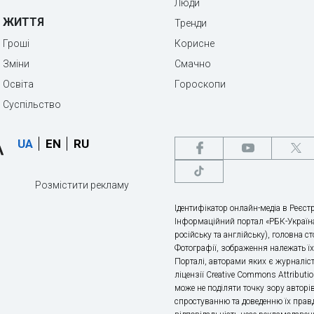
Люди
ЖИТТЯ
Тренди
Гроші
Корисне
Зміни
Смачно
Освіта
Гороскопи
Суспільство
UA
EN
RU
Розмістити рекламу
Ідентифікатор онлайн-медіа в Реєстр
Інформаційний портал «РБК-Україна
російську та англійську), головна с
Фотографії, зображення належать ї
Порталі, авторами яких є журналіс
ліцензії Creative Commons Attributio
може не поділяти точку зору авторі
спростуванню та доведенню їх правд