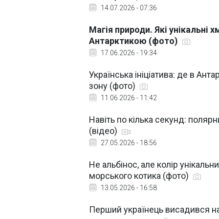
14.07.2026 - 07:36
Магія природи. Які унікальні х
Антарктикою (фото)
17.06.2026 - 19:34
Українська ініціатива: де в Ант
зону (фото)
11.06.2026 - 11:42
Навіть по кілька секунд: полярн
(відео)
27.05.2026 - 18:56
Не альбінос, але колір унікальн
морського котика (фото)
13.05.2026 - 16:58
Перший українець висадився на 