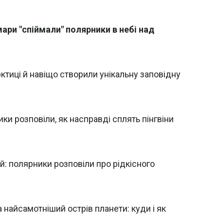
мари "спіймали" полярники в небі над
арктиці й навіщо створили унікальну заповідну
ики розповіли, як насправді сплять пінгвіни
ий: полярники розповіли про рідкісного
найсамотніший острів планети: куди і як