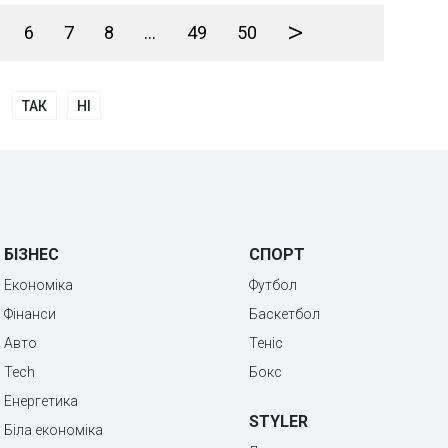
>
6
7
8
...
49
50
ТАК
НІ
БІЗНЕС
СПОРТ
Економіка
Футбол
Фінанси
Баскетбол
Авто
Теніс
Tech
Бокс
Енергетика
STYLER
Біла економіка