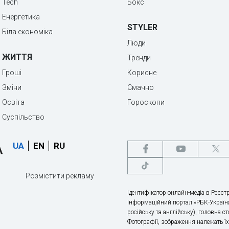
Tech
Бокс
Енергетика
STYLER
Біла економіка
Люди
ЖИТТЯ
Тренди
Гроші
Корисне
Зміни
Смачно
Освіта
Гороскопи
Суспільство
UA
EN
RU
Розмістити рекламу
Ідентифікатор онлайн-медіа в Реєстр
Інформаційний портал «РБК-Україна
російську та англійську), головна с
Фотографії, зображення належать ї