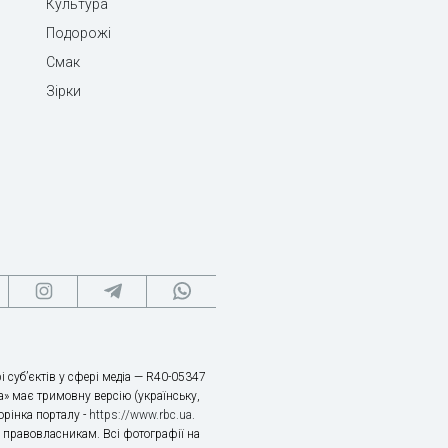
Культура
Подорожі
Смак
Зірки
і суб’єктів у сфері медіа — R40-05347
» має тримовну версію (українську,
торінка порталу -
https://www.rbc.ua
.
х правовласникам. Всі фотографії на