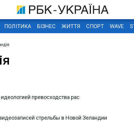
ПОЛІТИКА
БІЗНЕС
ЖИТТЯ
СПОРТ
WAVE
S
андія
ія
 идеологией превосходства рас
н видеозаписей стрельбы в Новой Зеландии