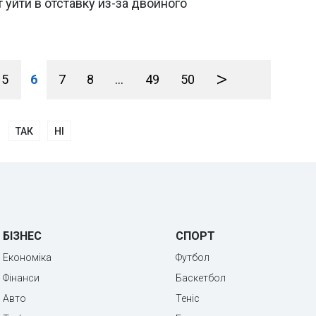
уйти в отставку из-за двойного
>
5
6
7
8
...
49
50
ТАК
НІ
БІЗНЕС
СПОРТ
Економіка
Футбол
Фінанси
Баскетбол
Авто
Теніс