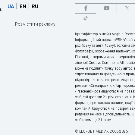
UA
EN
RU
Розмістити рекламу
Ідентифікатор онлайн-медіа в Реєстр
Інформаційний портал «РБК-Україна
російську та англійську), головна с
Фотографії, зображення належать ї
Порталі, авторами яких є журналіс
ліцензії Creative Commons Attributio
може не поділяти точку зору авторі
спростуванню та доведенню їх правд
відповідальність несе рекламодавец
релізи», «Спецпроект», «Партнерськи
«Резонанс» розміщуються на правах
осіб, які досягли 21-річного віку. 
формат, що охоплює новини, події т
компаній, базуються на пресрелізах,
редакція не несе відповідальність.
осіб віком від 21 року.
© LLC «UBT MEDIA», 2006-2026.