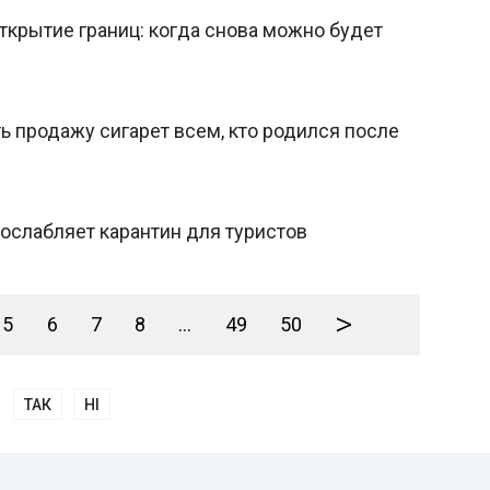
ткрытие границ: когда снова можно будет
ь продажу сигарет всем, кто родился после
ослабляет карантин для туристов
>
5
6
7
8
...
49
50
ТАК
НІ