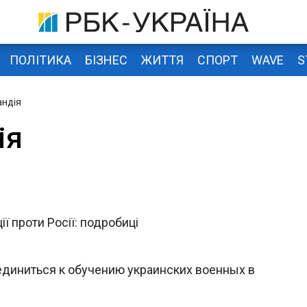
ПОЛІТИКА
БІЗНЕС
ЖИТТЯ
СПОРТ
WAVE
S
андія
ія
ї проти Росії: подробиці
диниться к обучению украинских военных в