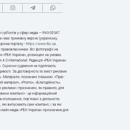
і суб’єктів у сфері медіа — R40-05347
» має тримовну версію (українську,
торінка порталу -
https://www.rbc.ua
.
х правовласникам. Всі фотографії на
ти «РБК-Україна», розміщені на умовах
n 4.0 International. Редакція «РБК-Україна»
в. Оціночні судження не підлягають
ивості. За достовірність та зміст реклами
ь. Матеріали, позначені плашкою: «Прес-
й матеріал», «Promo», «Благодійність»,
 реклами і призначені, як правило, для
«Новини компанії» - це інформаційний
а оголошення, пов'язані з діяльністю
 які випускають самі компанії, і за які
 Онлайн-медіа «РБК-Україна» призначене для