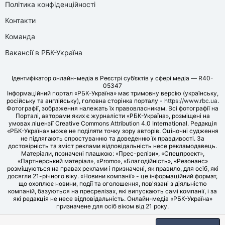
Політика конфіденційності
Контакти
Команда
Вакансії в РБК-Україна
Ідентифікатор онлайн-медіа в Реєстрі суб’єктів у сфері медіа — R40-
05347
Інформаційний портал «РБК-Україна» має тримовну версію (українську,
російську та англійську), головна сторінка порталу -
https://www.rbc.ua
.
Фотографії, зображення належать їх правовласникам. Всі фотографії на
Порталі, авторами яких є журналісти «РБК-Україна», розміщені на
умовах ліцензії Creative Commons Attribution 4.0 International. Редакція
«РБК-Україна» може не поділяти точку зору авторів. Оціночні судження
не підлягають спростуванню та доведенню їх правдивості. За
достовірність та зміст реклами відповідальність несе рекламодавець.
Матеріали, позначені плашкою: «Прес-релізи», «Спецпроект»,
«Партнерський матеріал», «Promo», «Благодійність», «Резонанс»
розміщуються на правах реклами і призначені, як правило, для осіб, які
досягли 21-річного віку. «Новини компанії» - це інформаційний формат,
що охоплює новини, події та оголошення, пов'язані з діяльністю
компаній, базуються на пресрелізах, які випускають самі компанії, і за
які редакція не несе відповідальність. Онлайн-медіа «РБК-Україна»
призначене для осіб віком від 21 року.
© LLC «UBT MEDIA», 2006-2026.