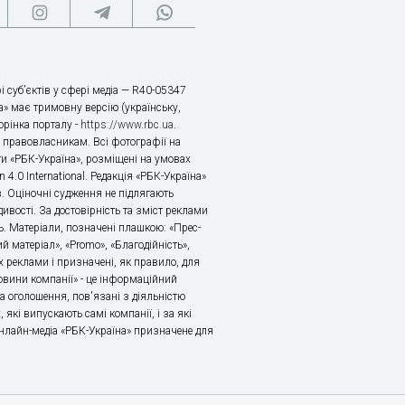
і суб’єктів у сфері медіа — R40-05347
» має тримовну версію (українську,
торінка порталу -
https://www.rbc.ua
.
х правовласникам. Всі фотографії на
ти «РБК-Україна», розміщені на умовах
n 4.0 International. Редакція «РБК-Україна»
в. Оціночні судження не підлягають
ивості. За достовірність та зміст реклами
ь. Матеріали, позначені плашкою: «Прес-
й матеріал», «Promo», «Благодійність»,
 реклами і призначені, як правило, для
«Новини компанії» - це інформаційний
а оголошення, пов'язані з діяльністю
 які випускають самі компанії, і за які
 Онлайн-медіа «РБК-Україна» призначене для