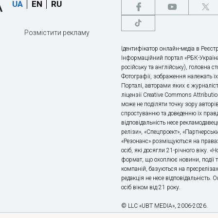
UA
EN
RU
Розмістити рекламу
Ідентифікатор онлайн-медіа в Реєстр
Інформаційний портал «РБК-Україна
російську та англійську), головна с
Фотографії, зображення належать ї
Порталі, авторами яких є журналіс
ліцензії Creative Commons Attributio
може не поділяти точку зору авторі
спростуванню та доведенню їх правд
відповідальність несе рекламодавец
релізи», «Спецпроект», «Партнерськи
«Резонанс» розміщуються на правах
осіб, які досягли 21-річного віку. 
формат, що охоплює новини, події т
компаній, базуються на пресрелізах,
редакція не несе відповідальність.
осіб віком від 21 року.
© LLC «UBT MEDIA», 2006-2026.