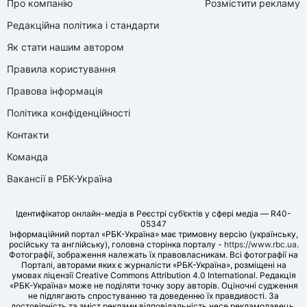
Про компанію
Розмістити рекламу
Редакційна політика і стандарти
Як стати нашим автором
Правила користування
Правова інформація
Політика конфіденційності
Контакти
Команда
Вакансії в РБК-Україна
Ідентифікатор онлайн-медіа в Реєстрі суб’єктів у сфері медіа — R40-
05347
Інформаційний портал «РБК-Україна» має тримовну версію (українську,
російську та англійську), головна сторінка порталу -
https://www.rbc.ua
.
Фотографії, зображення належать їх правовласникам. Всі фотографії на
Порталі, авторами яких є журналісти «РБК-Україна», розміщені на
умовах ліцензії Creative Commons Attribution 4.0 International. Редакція
«РБК-Україна» може не поділяти точку зору авторів. Оціночні судження
не підлягають спростуванню та доведенню їх правдивості. За
достовірність та зміст реклами відповідальність несе рекламодавець.