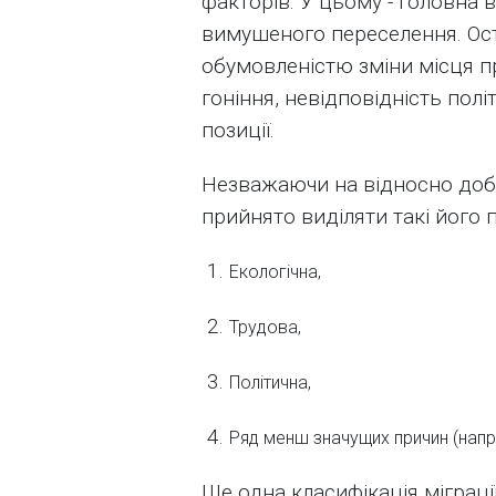
факторів. У цьому - головна в
вимушеного переселення. Ос
обумовленістю зміни місця про
гоніння, невідповідність по
позиції.
Незважаючи на відносно добр
прийнято виділяти такі його 
Екологічна,
Трудова,
Політична,
Ряд менш значущих причин (напр
Ще одна класифікація міграці