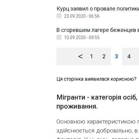
Курц заявил о провале политик
23.09.2020 - 06:56
В сгоревшем лагере беженцев 
10.09.2020 - 09:55
<
1
2
3
4
Ця сторінка виявилася корисною?
Мігранти - категорія осі
проживання.
Основною характеристикою пр
здійснюється добровільно, в 