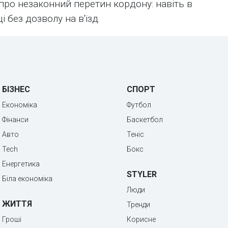
про незаконний перетин кордону: навіть в
і без дозволу на в'їзд.
БІЗНЕС
СПОРТ
Економіка
Футбол
Фінанси
Баскетбол
Авто
Теніс
Tech
Бокс
Енергетика
STYLER
Біла економіка
Люди
ЖИТТЯ
Тренди
Гроші
Корисне