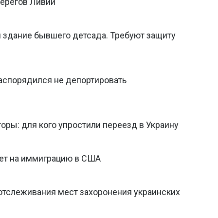
берегов Ливии
и здание бывшего детсада. Требуют защиту
распорядился не депортировать
оры: для кого упростили переезд в Украину
ет на иммиграцию в США
 отслеживания мест захоронения украинских