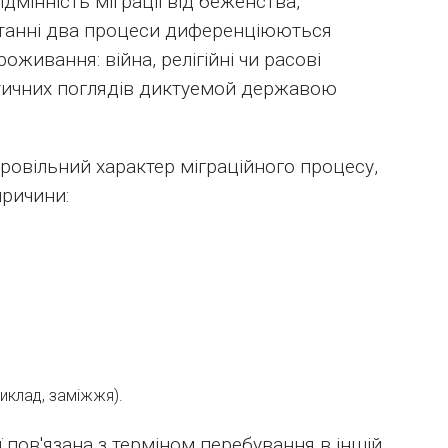
ідмінність міграції від беженства,
танні два процеси диференціюються
живання: війна, релігійні чи расові
літичних поглядів диктуемой державою
овільний характер міграційного процесу,
причини:
иклад, заміжжя).
ї пов'язана з терміном перебування в іншій