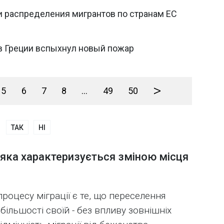
и распределения мигрантов по странам ЕС
в Греции вспыхнул новый пожар
>
5
6
7
8
...
49
50
ТАК
НІ
б, яка характеризується зміною місця
оцесу міграції є те, що переселення
більшості своїй - без впливу зовнішніх