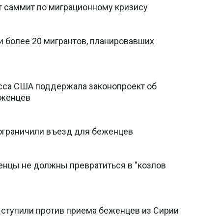
т саммит по миграционному кризису
и более 20 мигрантов, планировавших
сса США поддержала законопроект об
еженцев
ограничили въезд для беженцев
нцы не должны превратиться в "козлов
ступили против приема беженцев из Сирии