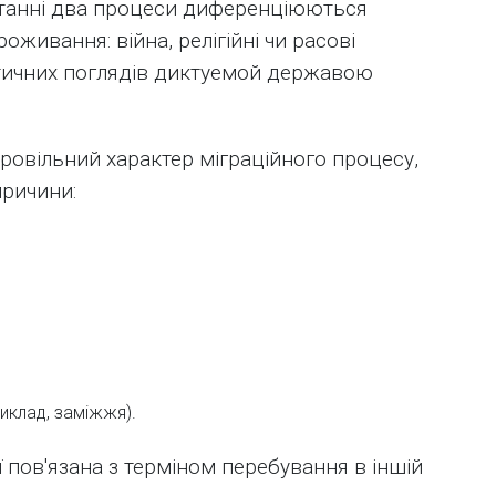
танні два процеси диференціюються
живання: війна, релігійні чи расові
літичних поглядів диктуемой державою
овільний характер міграційного процесу,
причини:
иклад, заміжжя).
ї пов'язана з терміном перебування в іншій