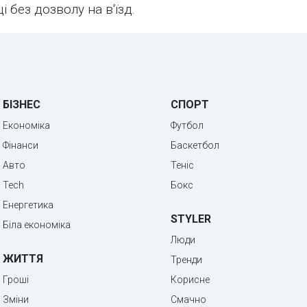
і без дозволу на в'їзд.
БІЗНЕС
СПОРТ
Економіка
Футбол
Фінанси
Баскетбол
Авто
Теніс
Tech
Бокс
Енергетика
STYLER
Біла економіка
Люди
ЖИТТЯ
Тренди
Гроші
Корисне
Зміни
Смачно