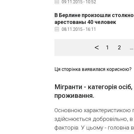
09.11.2015 - 10:52
В Берлине произошли столкно
арестованы 40 человек
08.11.2015 - 16:11
<
1
2
...
Ця сторінка виявилася корисною?
Мігранти - категорія осі
проживання.
Основною характеристикою пр
здійснюється добровільно, в 
факторів. У цьому - головна в