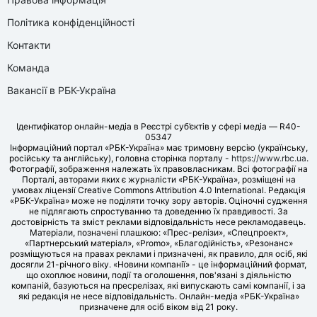
Політика конфіденційності
Контакти
Команда
Вакансії в РБК-Україна
Ідентифікатор онлайн-медіа в Реєстрі суб’єктів у сфері медіа — R40-
05347
Інформаційний портал «РБК-Україна» має тримовну версію (українську,
російську та англійську), головна сторінка порталу -
https://www.rbc.ua
.
Фотографії, зображення належать їх правовласникам. Всі фотографії на
Порталі, авторами яких є журналісти «РБК-Україна», розміщені на
умовах ліцензії Creative Commons Attribution 4.0 International. Редакція
«РБК-Україна» може не поділяти точку зору авторів. Оціночні судження
не підлягають спростуванню та доведенню їх правдивості. За
достовірність та зміст реклами відповідальність несе рекламодавець.
Матеріали, позначені плашкою: «Прес-релізи», «Спецпроект»,
«Партнерський матеріал», «Promo», «Благодійність», «Резонанс»
розміщуються на правах реклами і призначені, як правило, для осіб, які
досягли 21-річного віку. «Новини компанії» - це інформаційний формат,
що охоплює новини, події та оголошення, пов'язані з діяльністю
компаній, базуються на пресрелізах, які випускають самі компанії, і за
які редакція не несе відповідальність. Онлайн-медіа «РБК-Україна»
призначене для осіб віком від 21 року.