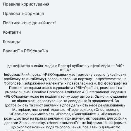
Правила користування
Правова інформація
Політика конфіденційності
Контакти
Команда
Вакансії в РБК-Україна
Ідентифікатор онлайн-медіа в Реєстрі суб’єктів у сфері медіа — R40-
05347
Інформаційний портал «РБК-Україна» має тримовну версію (українську,
російську та англійську), головна сторінка порталу -
https://www.rbc.ua
.
Фотографії, зображення належать їх правовласникам. Всі фотографії на
Порталі, авторами яких є журналісти «РБК-Україна», розміщені на
умовах ліцензії Creative Commons Attribution 4.0 International. Редакція
«РБК-Україна» може не поділяти точку зору авторів. Оціночні судження
не підлягають спростуванню та доведенню їх правдивості. За
достовірність та зміст реклами відповідальність несе рекламодавець.
Матеріали, позначені плашкою: «Прес-релізи», «Спецпроект»,
«Партнерський матеріал», «Promo», «Благодійність», «Резонанс»
розміщуються на правах реклами і призначені, як правило, для осіб, які
досягли 21-річного віку. «Новини компанії» - це інформаційний формат,
що охоплює новини, події та оголошення, пов'язані з діяльністю