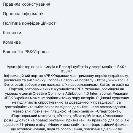
Правила користування
Правова інформація
Політика конфіденційності
Контакти
Команда
Вакансії в РБК-Україна
Ідентифікатор онлайн-медіа в Реєстрі суб’єктів у сфері медіа — R40-
05347
Інформаційний портал «РБК-Україна» має тримовну версію (українську,
російську та англійську), головна сторінка порталу -
https://www.rbc.ua
.
Фотографії, зображення належать їх правовласникам. Всі фотографії на
Порталі, авторами яких є журналісти «РБК-Україна», розміщені на
умовах ліцензії Creative Commons Attribution 4.0 International. Редакція
«РБК-Україна» може не поділяти точку зору авторів. Оціночні судження
не підлягають спростуванню та доведенню їх правдивості. За
достовірність та зміст реклами відповідальність несе рекламодавець.
Матеріали, позначені плашкою: «Прес-релізи», «Спецпроект»,
«Партнерський матеріал», «Promo», «Благодійність», «Резонанс»
розміщуються на правах реклами і призначені, як правило, для осіб, які
досягли 21-річного віку. «Новини компанії» - це інформаційний формат,
що охоплює новини, події та оголошення, пов'язані з діяльністю