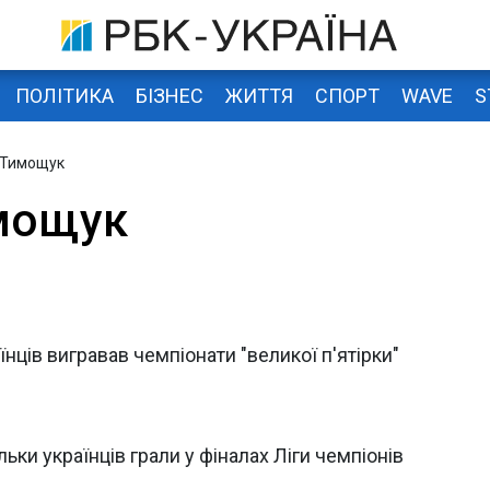
ПОЛІТИКА
БІЗНЕС
ЖИТТЯ
СПОРТ
WAVE
S
 Тимощук
мощук
раїнців вигравав чемпіонати "великої п'ятірки"
ьки українців грали у фіналах Ліги чемпіонів