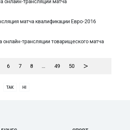
ма онлайн-трансляции матча
ансляция матча квалификации Евро-2016
ма онлайн-трансляции товарищеского матча
>
6
7
8
...
49
50
ТАК
НІ