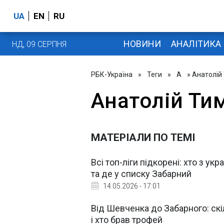
UA
EN
RU
НОВИНИ
АНАЛІТИКА
НД, 09 СЕРПНЯ
РБК-Україна
»
Теги
»
А
» Анатолій
Анатолій Ти
МАТЕРІАЛИ ПО ТЕМІ
Всі топ-ліги підкорені: хто з ук
та де у списку Забарний
14.05.2026 - 17:01
Від Шевченка до Забарного: скіл
і хто брав трофей