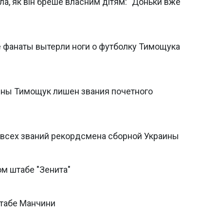
а, як він бреше власним дітям: "Доньки вже
е фанаты вытерли ноги о футболку Тимощука
ины Тимощук лишен звания почетного
 всех званий рекордсмена сборной Украины
м штабе "Зенита"
табе Манчини