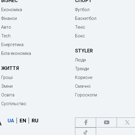
БІЗНЕС
СПОРТ
Економіка
Футбол
Фінанси
Баскетбол
Авто
Теніс
Tech
Бокс
Енергетика
STYLER
Біла економіка
Люди
ЖИТТЯ
Тренди
Гроші
Корисне
Зміни
Смачно
Освіта
Гороскопи
Суспільство
UA
EN
RU