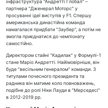
інфраструктура "Андретті Глобал" –
партнера "Дженерал Моторс" у
просуванні ідеї виступів у F1. Спершу
американська династійна команда
намагалася придбати "Заубер", а потім не
змогла приєднатися до чемпіонату
самостійно.
Директором стайні "Кадилак" у Формулі-1
стане Маріо Андретті. Найімовірніше, він
буде "весільним генералом" команди. З
титулами почесного президента та
радника він матиме коло повноважень,
подібне до ролі Ніки Лауди в "Мерседесі"
в 2012-2019 рр.