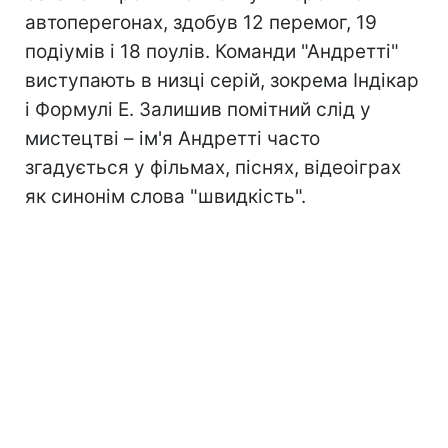
автоперегонах, здобув 12 перемог, 19
подіумів і 18 поулів. Команди "Андретті"
виступають в низці серій, зокрема Індікар
і Формулі E. Залишив помітний слід у
мистецтві – ім'я Андретті часто
згадується у фільмах, піснях, відеоіграх
як синонім слова "швидкість".