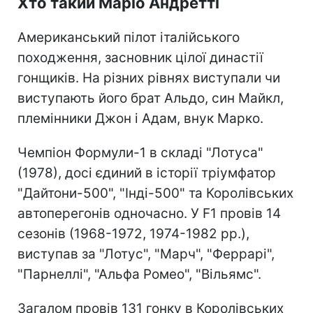
Хто такий Маріо Андретті
Американський пілот італійського
походження, засновник цілої династії
гонщиків. На різних рівнях виступали чи
виступають його брат Альдо, син Майкл,
племінники Джон і Адам, внук Марко.
Чемпіон Формули-1 в складі "Лотуса"
(1978), досі єдиний в історії тріумфатор
"Дайтони-500", "Інді-500" та Королівських
автоперегонів одночасно. У F1 провів 14
сезонів (1968-1972, 1974-1982 рр.),
виступав за "Лотус", "Марч", "Феррарі",
"Парнеллі", "Альфа Ромео", "Вільямс".
Загалом провів 131 гонку в Королівських