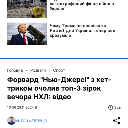
Головна
»
Розваги
»
Спорт
Форвард "Нью-Джерсі" з хет-
триком очолив топ-3 зірок
вечора НХЛ: відео
10:56 26.11.2024 Вт
2 хв
АНТОН ФЕДОРЦІВ