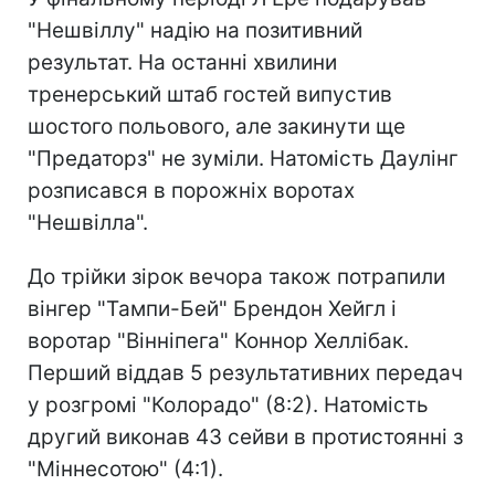
"Нешвіллу" надію на позитивний
результат. На останні хвилини
тренерський штаб гостей випустив
шостого польового, але закинути ще
"Предаторз" не зуміли. Натомість Даулінг
розписався в порожніх воротах
"Нешвілла".
До трійки зірок вечора також потрапили
вінгер "Тампи-Бей" Брендон Хейгл і
воротар "Вінніпега" Коннор Хеллібак.
Перший віддав 5 результативних передач
у розгромі "Колорадо" (8:2). Натомість
другий виконав 43 сейви в протистоянні з
"Міннесотою" (4:1).