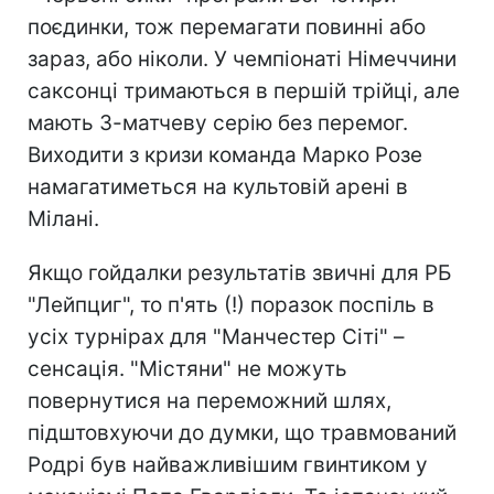
поєдинки, тож перемагати повинні або
зараз, або ніколи. У чемпіонаті Німеччини
саксонці тримаються в першій трійці, але
мають 3-матчеву серію без перемог.
Виходити з кризи команда Марко Розе
намагатиметься на культовій арені в
Мілані.
Якщо гойдалки результатів звичні для РБ
"Лейпциг", то п'ять (!) поразок поспіль в
усіх турнірах для "Манчестер Сіті" –
сенсація. "Містяни" не можуть
повернутися на переможний шлях,
підштовхуючи до думки, що травмований
Родрі був найважливішим гвинтиком у