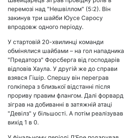
Швейцарець зіграв провідну роль в
перемозі над "Нешвіллом" (5:2). Він
закинув три шайби Юусе Саросу
впродовж одного періоду.
У стартовій 20-хвилинці команди
обмінялися шайбами – на гол нападника
"Предаторз" Форсберга від господарів
відповів Хаула. У другій же до справи
взявся Гішір. Спершу він переграв
голкіпера з близької відстанні після
прориву правим флангом. Далі форвард
зіграв на добиванні в затяжній атаці
"Девілз" у більшості. А потім реалізував
вихід 1 в 0.
У фінальному періоді Л'Ере подарував