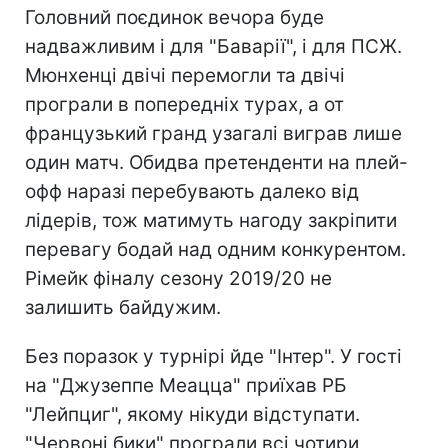
Головний поєдинок вечора буде
надважливим і для "Баварії", і для ПСЖ.
Мюнхенці двічі перемогли та двічі
програли в попередніх турах, а от
французький гранд узагалі виграв лише
один матч. Обидва претенденти на плей-
офф наразі перебувають далеко від
лідерів, тож матимуть нагоду закріпити
перевагу бодай над одним конкурентом.
Рімейк фіналу сезону 2019/20 не
залишить байдужим.
Без поразок у турнірі йде "Інтер". У гості
на "Джузеппе Меацца" приїхав РБ
"Лейпциг", якому нікуди відступати.
"Червоні бики" програли всі чотири