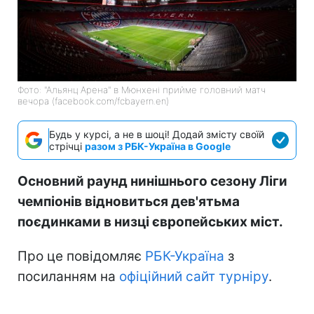
Фото: "Альянц Арена" в Мюнхені прийме головний матч
вечора (facebook.com/fcbayern.en)
Будь у курсі, а не в шоці! Додай змісту своїй
стрічці
разом з РБК-Україна в Google
Основний раунд нинішнього сезону Ліги
чемпіонів відновиться дев'ятьма
поєдинками в низці європейських міст.
Про це повідомляє
РБК-Україна
з
посиланням на
офіційний сайт турніру
.