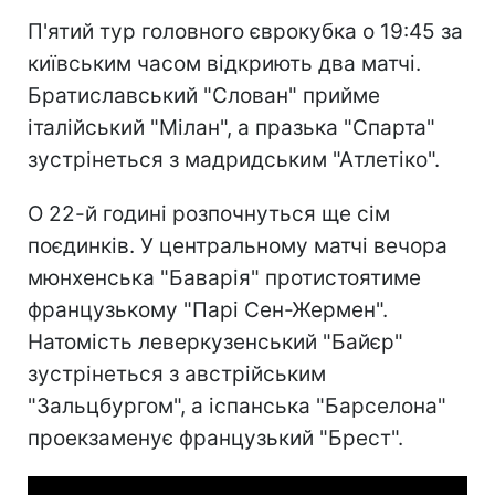
П'ятий тур головного єврокубка о 19:45 за
київським часом відкриють два матчі.
Братиславський "Слован" прийме
італійський "Мілан", а празька "Спарта"
зустрінеться з мадридським "Атлетіко".
О 22-й годині розпочнуться ще сім
поєдинків. У центральному матчі вечора
мюнхенська "Баварія" протистоятиме
французькому "Парі Сен-Жермен".
Натомість леверкузенський "Байєр"
зустрінеться з австрійським
"Зальцбургом", а іспанська "Барселона"
проекзаменує французький "Брест".