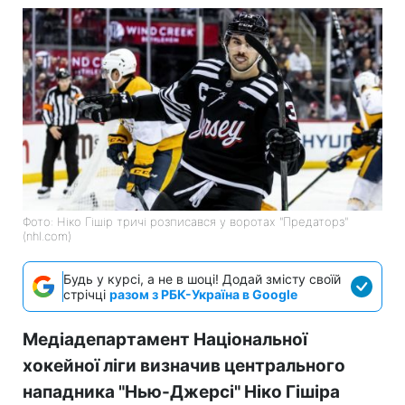
Фото: Ніко Гішір тричі розписався у воротах "Предаторз"
(nhl.com)
Будь у курсі, а не в шоці! Додай змісту своїй
стрічці
разом з РБК-Україна в Google
Медіадепартамент Національної
хокейної ліги визначив центрального
нападника "Нью-Джерсі" Ніко Гішіра