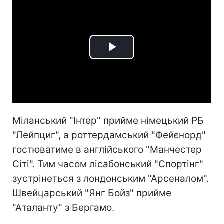
Play
Video
Міланський "Інтер" прийме німецький РБ
"Лейпциг", а роттердамський "Фейєнорд"
гостюватиме в англійського "Манчестер
Сіті". Тим часом лісабонський "Спортінг"
зустрінеться з лондонським "Арсеналом".
Швейцарський "Янг Бойз" прийме
"Аталанту" з Бергамо.