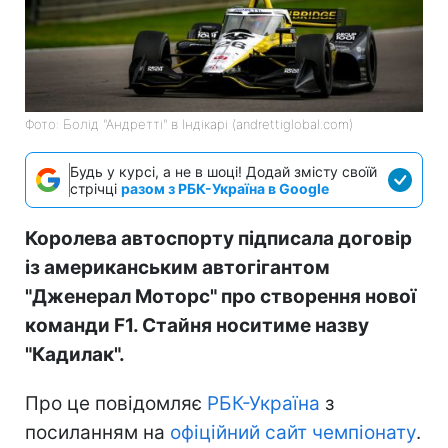
Фото: Болід "Андретті" в Індікарі (andrettiglobal.com)
Будь у курсі, а не в шоці! Додай змісту своїй
стрічці
разом з РБК-Україна в Google
Королева автоспорту підписала договір
із американським автогігантом
"Дженерал Моторс" про створення нової
команди F1. Стайня носитиме назву
"Кадилак".
Про це повідомляє
РБК-Україна
з
посиланням на
офіційний сайт чемпіонату
.