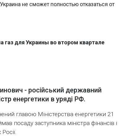
 Украина не сможет полностью отказаться от
на газ для Украины во втором квартале
инович - російський державний
істр енергетики в уряді РФ.
ений главою Міністерства енергетики 21
ймав посаду заступника міністра фінансів і
Росії.