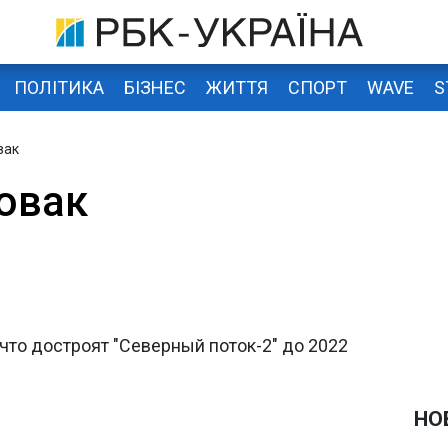
ПОЛІТИКА
БІЗНЕС
ЖИТТЯ
СПОРТ
WAVE
S
вак
овак
 что достроят "Северный поток-2" до 2022
НО