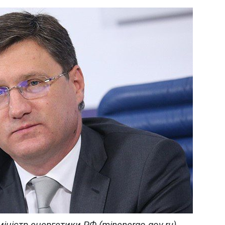
іністр енергетики РФ (minenergo.gov.ru)