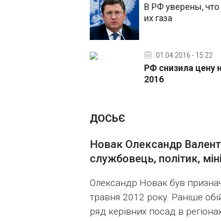
В РФ уверены, что
их газа
01.04.2016 - 15:22
РФ снизила цену 
2016
ДОСЬЄ
Новак Олександр Валент
службовець, політик, мін
Олександр Новак був признач
травня 2012 року. Раніше обі
ряд керівних посад в регіонах 