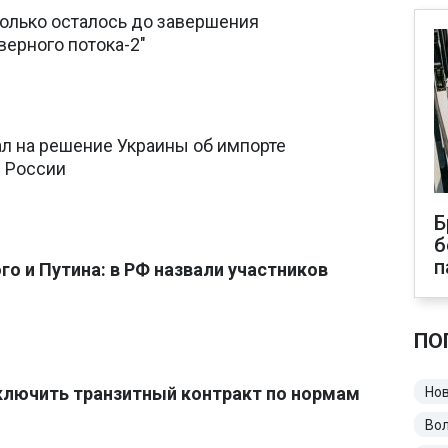
колько осталось до завершения
верного потока-2"
ал на решение Украины об импорте
з России
Б
б
п
го и Путина: в РФ назвали участников
ПО
ключить транзитный контракт по нормам
Нов
Во