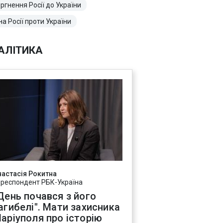
ргнення Росії до України
на Росії проти України
АЛІТИКА
настасія Рокитна
ореспондент РБК-Україна
День почався з його
агибелі". Мати захисника
аріуполя про історію