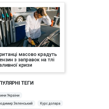
ританці масово крадуть
ензин з заправок на тлі
аливної кризи
ПУЛЯРНІ ТЕГИ
ини України
лодимир Зеленський
Курс долара