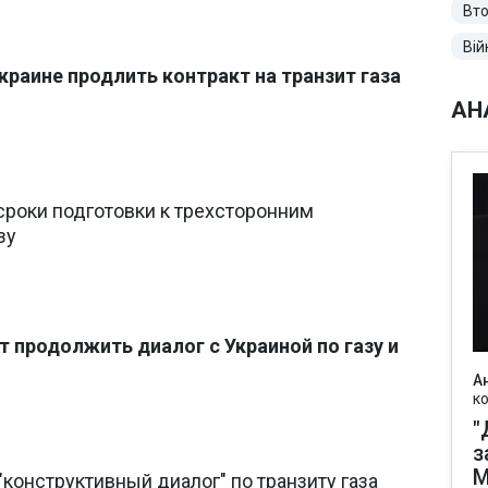
Вто
Вій
раине продлить контракт на транзит газа
АН
сроки подготовки к трехсторонним
зу
 продолжить диалог с Украиной по газу и
А
к
"
з
М
"конструктивный диалог" по транзиту газа