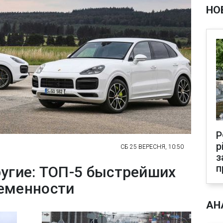
НО
Р
р
СБ 25 ВЕРЕСНЯ, 10:50
з
п
ругие: ТОП-5 быстрейших
еменности
АН