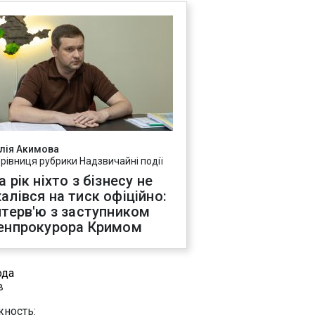
лія Акимова
ерівниця рубрики Надзвичайні події
а рік ніхто з бізнесу не
алівся на тиск офіційно:
нтерв'ю з заступником
енпрокурора Кримом
ода
в
ность: