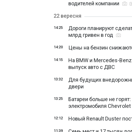
водителей компании
22 вересня
Дороги планируют сделат
14:25
млрд гривен в год
Цены на бензин снижаютс
14:20
На BMW и Mercedes-Benz 
14:15
выпуск авто с ДВС
Для будущих внедорожн
13:32
двери
Батареи больше не горят
13:25
электромобиля Chevrolet 
Новый Renault Duster пос
12:12
Семь мест и 17 тысяч до
11:39