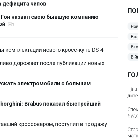
а дефицита чипов
ПО
с Гон назвал свою бывшую компанию
ной
Нов
Во
Вто
ты комплектации нового кросс-купе DS 4
Вій
пливо дорожает после публикации новых
ГО
скать электромобили с большим
Ціни
дизе
mborghini: Brabus показал быстрейший
Спек
буде
тавший кроссовером, поступил в продажу
Стар
магі