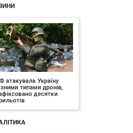
ВИНИ
Ф атакувала Україну
ізними типами дронів,
афіксовано десятки
рильотів
АЛІТИКА