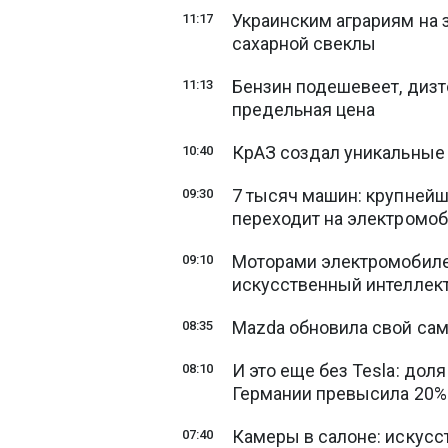
Украинским аграриям на з
11:17
сахарной свеклы
Бензин подешевеет, дизт
11:13
предельная цена
КрАЗ создал уникальные
10:40
7 тысяч машин: крупнейш
09:30
переходит на электромо
Моторами электромобиле
09:10
искусственный интеллек
Mazda обновила свой сам
08:35
И это еще без Tesla: до
08:10
Германии превысила 20%
Камеры в салоне: искус
07:40