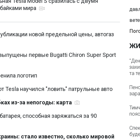
ьная Tesla Model S сразилась с двумя
байками мира
давл
вете
Пого
убликации новой предельной цены, автогаз
ЖИ
 выпущены первые Bugatti Chiron Super Sport
"Ден
захи
та т
енила логотип
Пенс
от Tesla научился "ловить" патрульные авто
зара
ках из-за непогоды: карта
Тимч
пояс
батарея, способная заряжаться за 90
Спек
буде
раины: стало известно, сколько мировой