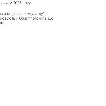
пникам 2026 року
о знищене, а "комуналку"
ховують? Юрист пояснила, що
ити