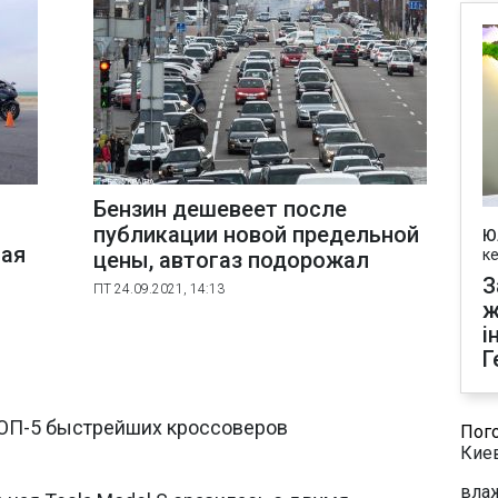
Бензин дешевеет после
публикации новой предельной
Ю
ная
к
цены, автогаз подорожал
З
ПТ 24.09.2021, 14:13
ж
і
Г
ТОП-5 быстрейших кроссоверов
Пог
Кие
влаж