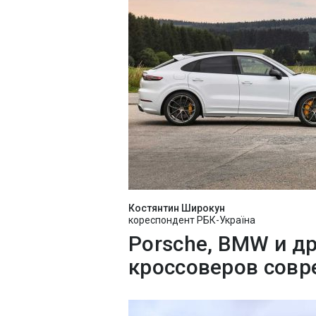
Костянтин Широкун
кореспондент РБК-Україна
Porsche, BMW и д
кроссоверов совр