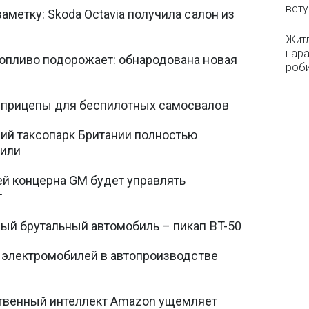
всту
аметку: Skoda Octavia получила салон из
Житл
нара
опливо подорожает: обнародована новая
роб
 прицепы для беспилотных самосвалов
ий таксопарк Британии полностью
били
й концерна GM будет управлять
т
ый брутальный автомобиль – пикап BT-50
ля электромобилей в автопроизводстве
ственный интеллект Amazon ущемляет