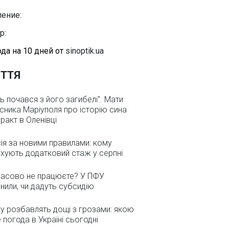
ение:
р:
да на 10 дней от
sinoptik.ua
ТТЯ
ь почався з його загибелі". Мати
сника Маріуполя про історію сина
еракт в Оленівці
ія за новими правилами: кому
хують додатковий стаж у серпні
асово не працюєте? У ПФУ
нили, чи дадуть субсидію
у розбавлять дощі з грозами: якою
 погода в Україні сьогодні