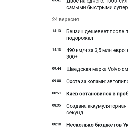
Двое на одного: 1000-сил
09:42
самыми быстрыми супер
24 вересня
Бензин дешевеет после п
14:13
подорожал
490 км/ч за 3,5 млн евро:
14:13
300+
Шведская марка Volvo см
09:44
Охота за копами: автопил
09:00
Киев остановился в проб
08:51
Создана аккумуляторная 
08:35
секунд
Несколько бюджетов Ук
08:10