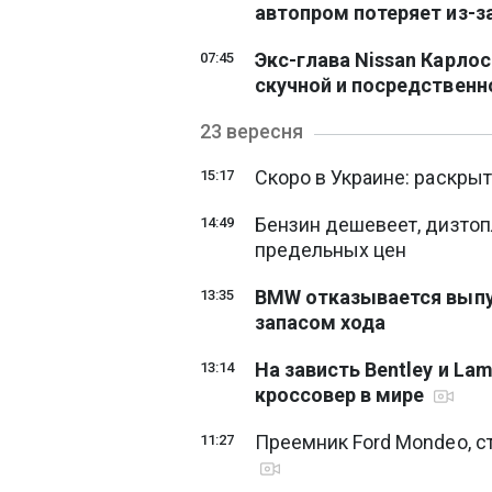
автопром потеряет из-з
Экс-глава Nissan Карло
07:45
скучной и посредствен
23 вересня
Скоро в Украине: раскры
15:17
Бензин дешевеет, дизто
14:49
предельных цен
BMW отказывается выпу
13:35
запасом хода
На зависть Bentley и La
13:14
кроссовер в мире
Преемник Ford Mondeo, с
11:27