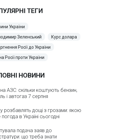
ПУЛЯРНІ ТЕГИ
ини України
лодимир Зеленський
Курс долара
ргнення Росії до України
на Росії проти України
ЛОВНІ НОВИНИ
 на АЗС: скільки коштують бензин,
ль і автогаз 7 серпня
у розбавлять дощі з грозами: якою
 погода в Україні сьогодні
тувала подача заяв до
стратури: що треба знати