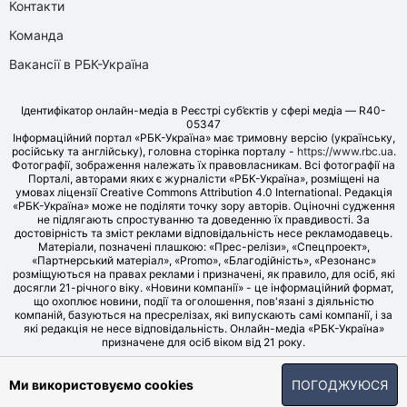
Контакти
Команда
Вакансії в РБК-Україна
Ідентифікатор онлайн-медіа в Реєстрі суб’єктів у сфері медіа — R40-
05347
Інформаційний портал «РБК-Україна» має тримовну версію (українську,
російську та англійську), головна сторінка порталу -
https://www.rbc.ua
.
Фотографії, зображення належать їх правовласникам. Всі фотографії на
Порталі, авторами яких є журналісти «РБК-Україна», розміщені на
умовах ліцензії Creative Commons Attribution 4.0 International. Редакція
«РБК-Україна» може не поділяти точку зору авторів. Оціночні судження
не підлягають спростуванню та доведенню їх правдивості. За
достовірність та зміст реклами відповідальність несе рекламодавець.
Матеріали, позначені плашкою: «Прес-релізи», «Спецпроект»,
«Партнерський матеріал», «Promo», «Благодійність», «Резонанс»
розміщуються на правах реклами і призначені, як правило, для осіб, які
досягли 21-річного віку. «Новини компанії» - це інформаційний формат,
що охоплює новини, події та оголошення, пов'язані з діяльністю
компаній, базуються на пресрелізах, які випускають самі компанії, і за
які редакція не несе відповідальність. Онлайн-медіа «РБК-Україна»
призначене для осіб віком від 21 року.
© LLC «UBT MEDIA», 2006-2026.
Ми використовуємо cookies
ПОГОДЖУЮСЯ