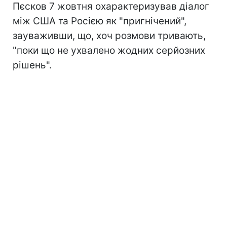
Пєсков 7 жовтня охарактеризував діалог
між США та Росією як "пригнічений",
зауваживши, що, хоч розмови тривають,
"поки що не ухвалено жодних серйозних
рішень".