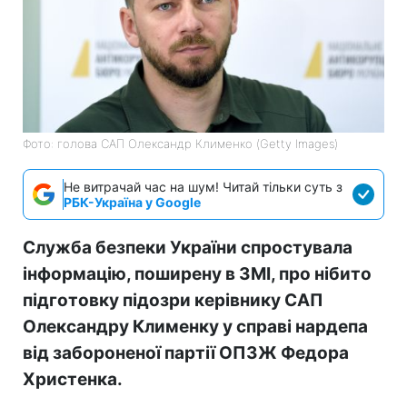
Фото: голова САП Олександр Клименко (Getty Images)
Не витрачай час на шум! Читай тільки суть з
РБК-Україна у Google
Служба безпеки України спростувала
інформацію, поширену в ЗМІ, про нібито
підготовку підозри керівнику САП
Олександру Клименку у справі нардепа
від забороненої партії ОПЗЖ Федора
Христенка.