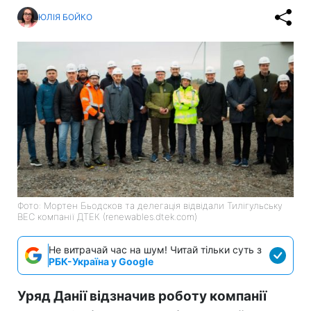
ЮЛІЯ БОЙКО
Фото: Мортен Бьодсков та делегація відвідали Тилігульську
ВЕС компанії ДТЕК (renewables.dtek.com)
Не витрачай час на шум! Читай тільки суть з
РБК-Україна у Google
Уряд Данії відзначив роботу компанії