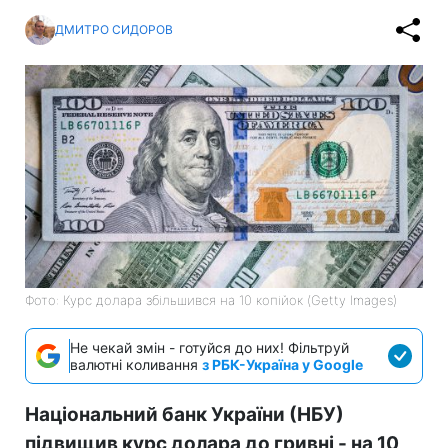
ДМИТРО СИДОРОВ
Фото: Курс долара збільшився на 10 копійок (Getty Images)
Не чекай змін - готуйся до них! Фільтруй
валютні коливання
з РБК-Україна у Google
Національний банк України (НБУ)
підвищив курс долара до гривні - на 10