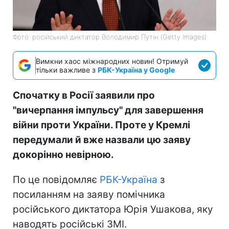
Фото: російський диктатор Володимир Путін (Getty Images)
Вимкни хаос міжнародних новин! Отримуй
тільки важливе з
РБК-Україна у Google
Спочатку в Росії заявили про
"вичерпання імпульсу" для завершення
війни проти України. Проте у Кремлі
передумали й вже назвали цю заяву
докорінно невірною.
По це повідомляє
РБК-Україна
з
посиланням на заяву помічника
російського диктатора Юрія Ушакова, яку
наводять російські ЗМІ.