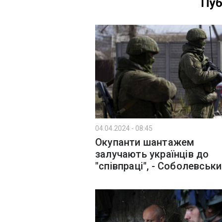
Пуб
04.04.2024 - 08:45
Окупанти шантажем
залучають українців до
"співпраці", - Соболевськ