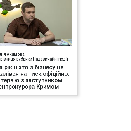
лія Акимова
ерівниця рубрики Надзвичайні події
а рік ніхто з бізнесу не
алівся на тиск офіційно:
нтерв'ю з заступником
енпрокурора Кримом