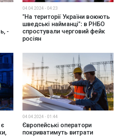
04.04.2024 - 04:23
"На території України воюють
шведські найманці": в РНБО
, -
спростували черговий фейк
росіян
04.04.2024 - 01:44
 є
Європейські оператори
ки,
покриватимуть витрати