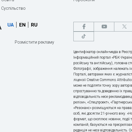
Суспільство
UA
EN
RU
Розмістити рекламу
Ідентифікатор онлайн-медіа в Реєстр
Інформаційний портал «РБК-Україна
російську та англійську), головна с
Фотографії, зображення належать ї
Порталі, авторами яких є журналіс
ліцензії Creative Commons Attributio
може не поділяти точку зору авторі
спростуванню та доведенню їх правд
відповідальність несе рекламодавец
релізи», «Спецпроект», «Партнерськи
«Резонанс» розміщуються на правах
осіб, які досягли 21-річного віку. 
формат, що охоплює новини, події т
компаній, базуються на пресрелізах,
редакція не несе відповідальність.