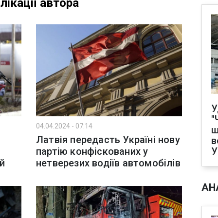
лікації автора
У
"
04.04.2024 - 07:14
щ
Латвія передасть Україні нову
в
партію конфіскованих у
ий
нетверезих водіїв автомобілів
АН