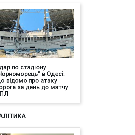
дар по стадіону
Чорноморець" в Одесі:
о відомо про атаку
орога за день до матчу
УПЛ
АЛІТИКА