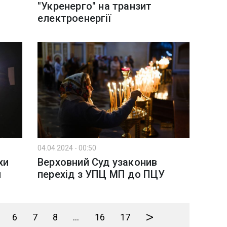
"Укренерго" на транзит
електроенергії
04.04.2024 - 00:50
хи
Верховний Суд узаконив
и
перехід з УПЦ МП до ПЦУ
>
6
7
8
...
16
17