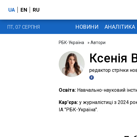
UA
EN
RU
НОВИНИ
АНАЛІТИКА
ПТ, 07 СЕРПНЯ
РБК-Україна
» Автори
Ксенія 
редактор стрічки но
Освіта:
Навчально-науковий інсти
Кар'єра:
у журналістиці з 2024 ро
ІА "РБК-Україна".