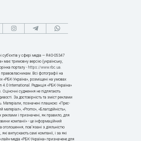
і суб’єктів у сфері медіа — R40-05347
» має тримовну версію (українську,
торінка порталу -
https://www.rbc.ua
.
х правовласникам. Всі фотографії на
ти «РБК-Україна», розміщені на умовах
n 4.0 International. Редакція «РБК-Україна»
в. Оціночні судження не підлягають
ивості. За достовірність та зміст реклами
ь. Матеріали, позначені плашкою: «Прес-
й матеріал», «Promo», «Благодійність»,
 реклами і призначені, як правило, для
«Новини компанії» - це інформаційний
а оголошення, пов'язані з діяльністю
 які випускають самі компанії, і за які
 Онлайн-медіа «РБК-Україна» призначене для