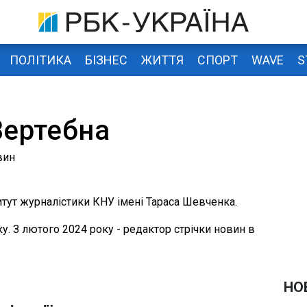
ПОЛІТИКА
БІЗНЕС
ЖИТТЯ
СПОРТ
WAVE
S
Вертебна
вин
тут журналістики КНУ імені Тараса Шевченка.
ку. З лютого 2024 року - редактор стрічки новин в
НО