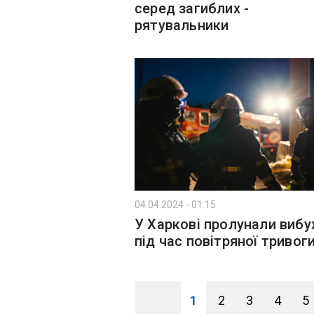
серед загиблих -
рятувальники
04.04.2024 - 01:15
У Харкові пролунали вибу
під час повітряної тривог
1
2
3
4
5