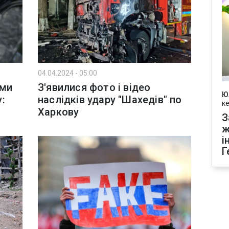
04.04.2024 - 05:00
рми
З'явилися фото і відео
Ю
:
наслідків удару "Шахедів" по
к
Харкову
З
ж
і
Г