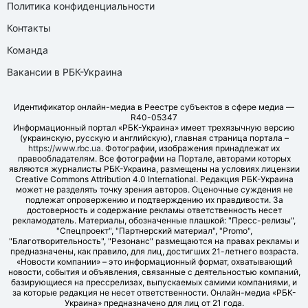
Политика конфиденциальности
Контакты
Команда
Вакансии в РБК-Украина
Идентификатор онлайн-медиа в Реестре субъектов в сфере медиа —
R40-05347
Информационный портал «РБК-Украина» имеет трехязычную версию
(украинскую, русскую и английскую), главная страница портала –
https://www.rbc.ua
. Фотографии, изображения принадлежат их
правообладателям. Все фотографии на Портале, авторами которых
являются журналисты РБК-Украина, размещены на условиях лицензии
Creative Commons Attribution 4.0 International. Редакция РБК-Украина
может не разделять точку зрения авторов. Оценочные суждения не
подлежат опровержению и подтверждению их правдивости. За
достоверность и содержание рекламы ответственность несет
рекламодатель. Материалы, обозначенные плашкой: "Пресс-релизы",
"Спецпроект", "Партнерский материал", "Promo",
"Благотворительность", "Резонанс" размещаются на правах рекламы и
предназначены, как правило, для лиц, достигших 21-летнего возраста.
«Новости компании» – это информационный формат, охватывающий
новости, события и объявления, связанные с деятельностью компаний,
базирующиеся на прессрелизах, выпускаемых самими компаниями, и
за которые редакция не несет ответственности. Онлайн-медиа «РБК-
Украина» предназначено для лиц от 21 года.