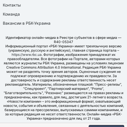
Контакты
Команда
Вакансии в РБК-Украина
Идентификатор онлайн-медиа в Реестре субъектов в сфере медиа —
R40-05347
Информационный портал «РБК-Украина» имеет трехязычную версию
(украинскую, русскую и английскую), главная страница портала –
https://www.rbc.ua
. Фотографии, изображения принадлежат их
правообладателям. Все фотографии на Портале, авторами которых
являются журналисты РБК-Украина, размещены на условиях лицензии
Creative Commons Attribution 4.0 International. Редакция РБК-Украина
может не разделять точку зрения авторов. Оценочные суждения не
подлежат опровержению и подтверждению их правдивости. За
достоверность и содержание рекламы ответственность несет
рекламодатель. Материалы, обозначенные плашкой: "Пресс-релизы",
"Спецпроект", "Партнерский материал", "Promo",
"Благотворительность", "Резонанс" размещаются на правах рекламы и
предназначены, как правило, для лиц, достигших 21-летнего возраста.
«Новости компании» – это информационный формат, охватывающий
новости, события и объявления, связанные с деятельностью компаний,
базирующиеся на прессрелизах, выпускаемых самими компаниями, и
за которые редакция не несет ответственности. Онлайн-медиа «РБК-
Украина» предназначено для лиц от 21 года.
© LLC "UBT MEDIA", 2006-2026.