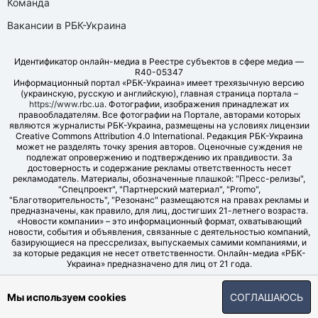
Команда
Вакансии в РБК-Украина
Идентификатор онлайн-медиа в Реестре субъектов в сфере медиа —
R40-05347
Информационный портал «РБК-Украина» имеет трехязычную версию
(украинскую, русскую и английскую), главная страница портала –
https://www.rbc.ua
. Фотографии, изображения принадлежат их
правообладателям. Все фотографии на Портале, авторами которых
являются журналисты РБК-Украина, размещены на условиях лицензии
Creative Commons Attribution 4.0 International. Редакция РБК-Украина
может не разделять точку зрения авторов. Оценочные суждения не
подлежат опровержению и подтверждению их правдивости. За
достоверность и содержание рекламы ответственность несет
рекламодатель. Материалы, обозначенные плашкой: "Пресс-релизы",
"Спецпроект", "Партнерский материал", "Promo",
"Благотворительность", "Резонанс" размещаются на правах рекламы и
предназначены, как правило, для лиц, достигших 21-летнего возраста.
«Новости компании» – это информационный формат, охватывающий
новости, события и объявления, связанные с деятельностью компаний,
базирующиеся на прессрелизах, выпускаемых самими компаниями, и
за которые редакция не несет ответственности. Онлайн-медиа «РБК-
Украина» предназначено для лиц от 21 года.
© LLC "UBT MEDIA", 2006-2026.
Мы используем cookies
СОГЛАШАЮСЬ