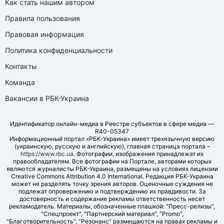
Как стать нашим автором
Правила пользования
Правовая информация
Политика конфиденциальности
Контакты
Команда
Вакансии в РБК-Украина
Идентификатор онлайн-медиа в Реестре субъектов в сфере медиа —
R40-05347
Информационный портал «РБК-Украина» имеет трехязычную версию
(украинскую, русскую и английскую), главная страница портала –
https://www.rbc.ua
. Фотографии, изображения принадлежат их
правообладателям. Все фотографии на Портале, авторами которых
являются журналисты РБК-Украина, размещены на условиях лицензии
Creative Commons Attribution 4.0 International. Редакция РБК-Украина
может не разделять точку зрения авторов. Оценочные суждения не
подлежат опровержению и подтверждению их правдивости. За
достоверность и содержание рекламы ответственность несет
рекламодатель. Материалы, обозначенные плашкой: "Пресс-релизы",
"Спецпроект", "Партнерский материал", "Promo",
"Благотворительность", "Резонанс" размещаются на правах рекламы и