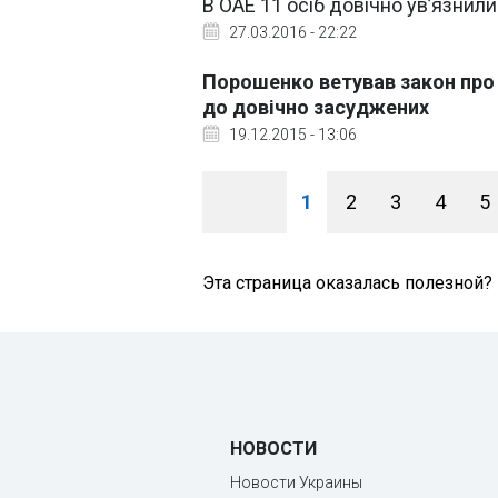
В ОАЕ 11 осіб довічно ув’язнил
27.03.2016 - 22:22
Порошенко ветував закон про
до довічно засуджених
19.12.2015 - 13:06
1
2
3
4
5
Эта страница оказалась полезной?
НОВОСТИ
Новости Украины