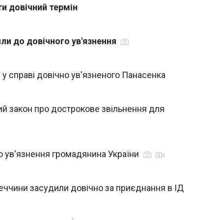
и довічний термін
или до довічного ув'язнення
 у справі довічно ув'язненого Панасенка
ий закон про дострокове звільнення для
о ув'язнення громадянина України
меччини засудили довічно за приєднання в ІД