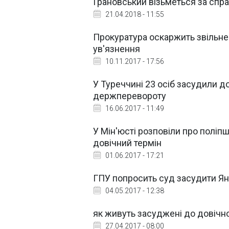
Грановський візьметься за спр
21.04.2018 - 11:55
Прокуратура оскаржить звільне
ув'язнення
10.11.2017 - 17:56
У Туреччині 23 осіб засудили д
держперевороту
16.06.2017 - 11:49
У Мін'юсті розповіли про полі
довічний термін
01.06.2017 - 17:21
ГПУ попросить суд засудити Ян
04.05.2017 - 12:38
як живуть засуджені до довічног
27.04.2017 - 08:00