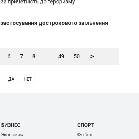
и за причетність до тероризму
 застосування дострокового звільнення
>
6
7
8
...
49
50
ДА
НЕТ
БИЗНЕС
СПОРТ
Экономика
Футбол