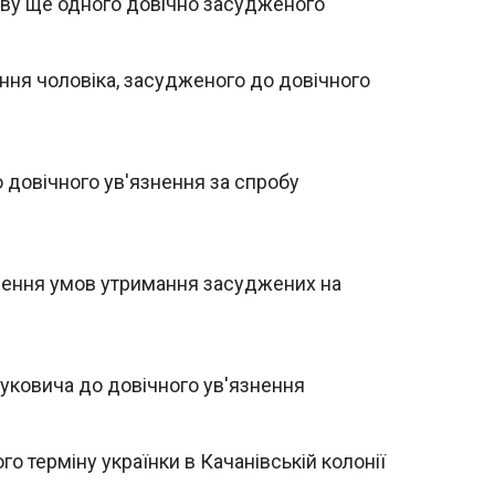
аву ще одного довічно засудженого
ння чоловіка, засудженого до довічного
о довічного ув'язнення за спробу
пшення умов утримання засуджених на
уковича до довічного ув'язнення
о терміну українки в Качанівській колонії