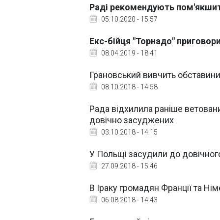
Раді рекомендують пом'якшит
05.10.2020 - 15:57
Екс-бійця "Торнадо" приговор
08.04.2019 - 18:41
Грановський вивчить обставини
08.10.2018 - 14:58
Рада відхилила раніше ветован
довічно засуджених
03.10.2018 - 14:15
У Польщі засудили до довічног
27.09.2018 - 15:46
В Іраку громадян Франції та Ні
06.08.2018 - 14:43