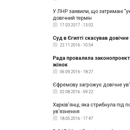
У ЛНР заявили, що затримані "у
довічний термін
17.03.2017 - 13:02
Суд в Єгипті скасував довічне
22.11.2016 - 10:54
Рада провалила законопроект 
жінок
06.09.2016 - 18:27
Єфремову загрожує довічне ув'
02.08.2016 - 09:22
Харків'янці, яка стрибнула під 
ув'язнення
18.05.2016 - 17:47