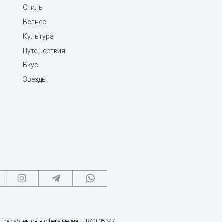
Стиль
Велнес
Культура
Путешествия
Вкус
Звезды
тре субъектов в сфере медиа — R40-05347