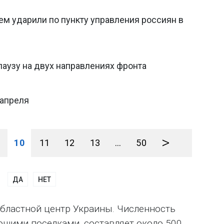
ем ударили по пункту управления россиян в
аузу на двух направлениях фронта
 апреля
>
10
11
12
13
...
50
ДА
НЕТ
областной центр Украины. Численность
ющими поселками, составляет около 500