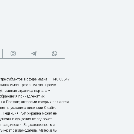
тре субъектов в сфере медиа — R40-05347
аина» имеет трехязычную версию
), главная страница портала –
зображения принадлежат их
 на Портале, авторами которых являются
ы на условиях лицензии Creative
nal. Редакция РБК-Украина может не
ценочные суждения не подлежат
правдивости. За достоверность и
ь несет рекламодатель. Материалы,