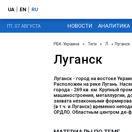
UA
EN
RU
НОВОСТИ
АНАЛИТИКА
ПТ, 07 АВГУСТА
РБК-Украина
»
Теги
»
Л
» Луганск
Луганск
Луганск - город на востоке Укра
Расположен на реке Лугань. Насе
города - 269 кв. км. Крупный пр
машиностроения, металлургии, 
захвата незаконными формирован
(в т.ч. и Луганск) временно непо
ОРДЛО. Областным центром де-ф