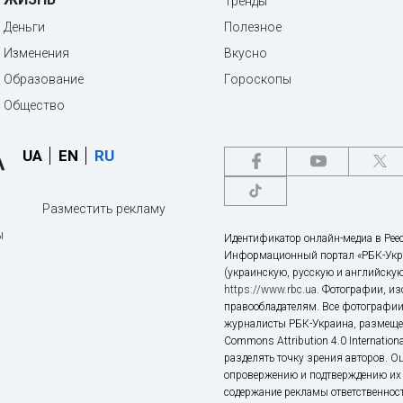
Тренды
Деньги
Полезное
Изменения
Вкусно
Образование
Гороскопы
Общество
UA
EN
RU
Разместить рекламу
ы
Идентификатор онлайн-медиа в Реес
Информационный портал «РБК-Укр
(украинскую, русскую и английскую
https://www.rbc.ua
. Фотографии, и
правообладателям. Все фотографии
журналисты РБК-Украина, размещен
Commons Attribution 4.0 Internatio
разделять точку зрения авторов. О
опровержению и подтверждению их 
содержание рекламы ответственност