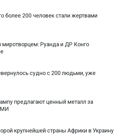
го более 200 человек стали жертвами
я миротворцем: Руанда и ДР Конго
ре
ревернулось судно с 200 людьми, уже
рампу предлагают ценный металл за
 СМИ
торой крупнейшей страны Африки в Украину