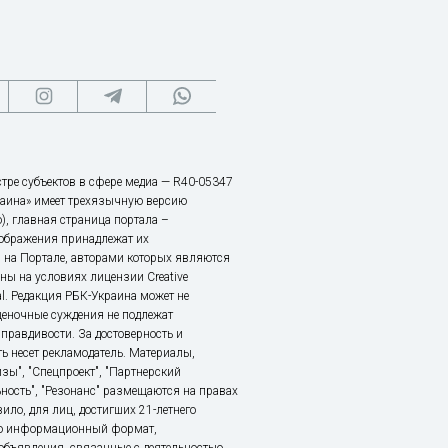
тре субъектов в сфере медиа — R40-05347
аина» имеет трехязычную версию
), главная страница портала –
зображения принадлежат их
 на Портале, авторами которых являются
ы на условиях лицензии Creative
nal. Редакция РБК-Украина может не
ценочные суждения не подлежат
правдивости. За достоверность и
ь несет рекламодатель. Материалы,
зы", "Спецпроект", "Партнерский
ьность", "Резонанс" размещаются на правах
ило, для лиц, достигших 21-летнего
это информационный формат,