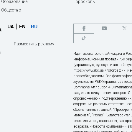
Образование
Гороскопы
Общество
UA
EN
RU
Разместить рекламу
ы
Идентификатор онлайн-медиа в Реес
Информационный портал «РБК-Укр
(украинскую, русскую и английскую
https://www.rbc.ua
. Фотографии, и
правообладателям. Все фотографии
журналисты РБК-Украина, размещен
Commons Attribution 4.0 Internatio
разделять точку зрения авторов. О
опровержению и подтверждению их 
содержание рекламы ответственност
обозначенные плашкой: "Пресс-рели
материал", "Promo", "Благотворител
рекламы и предназначены, как прав
возраста. «Новости компании» – 