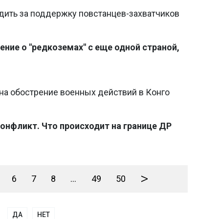
удить за поддержку повстанцев-захватчиков
ние о "редкоземах" с еще одной страной,
на обострение военных действий в Конго
онфликт. Что происходит на границе ДР
>
6
7
8
...
49
50
ДА
НЕТ