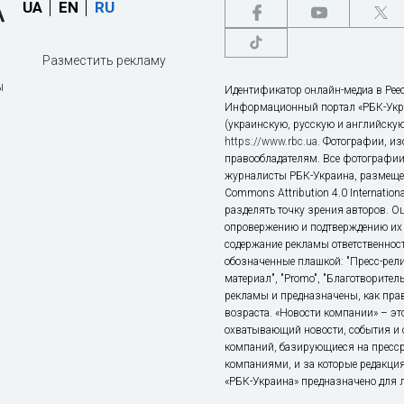
UA
EN
RU
Разместить рекламу
ы
Идентификатор онлайн-медиа в Реес
Информационный портал «РБК-Укр
(украинскую, русскую и английскую
https://www.rbc.ua
. Фотографии, и
правообладателям. Все фотографии
журналисты РБК-Украина, размещен
Commons Attribution 4.0 Internatio
разделять точку зрения авторов. О
опровержению и подтверждению их 
содержание рекламы ответственност
обозначенные плашкой: "Пресс-рели
материал", "Promo", "Благотворител
рекламы и предназначены, как прав
возраста. «Новости компании» – 
охватывающий новости, события и 
компаний, базирующиеся на пресс
компаниями, и за которые редакция
«РБК-Украина» предназначено для ли