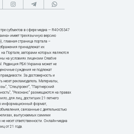
тре субъектов в сфере медиа — R40-05347
аина» имеет трехязычную версию
), главная страница портала –
зображения принадлежат их
 на Портале, авторами которых являются
ы на условиях лицензии Creative
nal. Редакция РБК-Украина может не
ценочные суждения не подлежат
правдивости. За достоверность и
ь несет рекламодатель. Материалы,
зы", "Спецпроект", "Партнерский
ьность", "Резонанс" размещаются на правах
ило, для лиц, достигших 21-летнего
это информационный формат,
объявления, связанные с деятельностью
релизах, выпускаемых самими
 не несет ответственности. Онлайн-медиа
ц от 21 года.