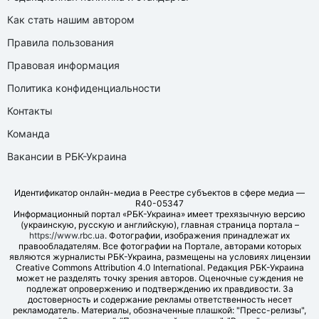
Как стать нашим автором
Правила пользования
Правовая информация
Политика конфиденциальности
Контакты
Команда
Вакансии в РБК-Украина
Идентификатор онлайн-медиа в Реестре субъектов в сфере медиа —
R40-05347
Информационный портал «РБК-Украина» имеет трехязычную версию
(украинскую, русскую и английскую), главная страница портала –
https://www.rbc.ua
. Фотографии, изображения принадлежат их
правообладателям. Все фотографии на Портале, авторами которых
являются журналисты РБК-Украина, размещены на условиях лицензии
Creative Commons Attribution 4.0 International. Редакция РБК-Украина
может не разделять точку зрения авторов. Оценочные суждения не
подлежат опровержению и подтверждению их правдивости. За
достоверность и содержание рекламы ответственность несет
рекламодатель. Материалы, обозначенные плашкой: "Пресс-релизы",