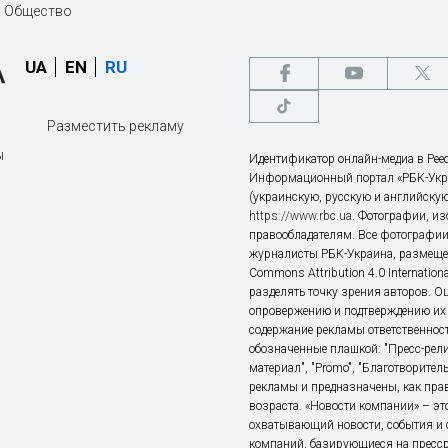
Общество
UA
EN
RU
Разместить рекламу
ы
Идентификатор онлайн-медиа в Реес
Информационный портал «РБК-Укр
(украинскую, русскую и английскую
https://www.rbc.ua
. Фотографии, и
правообладателям. Все фотографии
журналисты РБК-Украина, размещен
Commons Attribution 4.0 Internatio
разделять точку зрения авторов. О
опровержению и подтверждению их 
содержание рекламы ответственност
обозначенные плашкой: "Пресс-рели
материал", "Promo", "Благотворител
рекламы и предназначены, как прав
возраста. «Новости компании» – 
охватывающий новости, события и 
компаний, базирующиеся на пресс