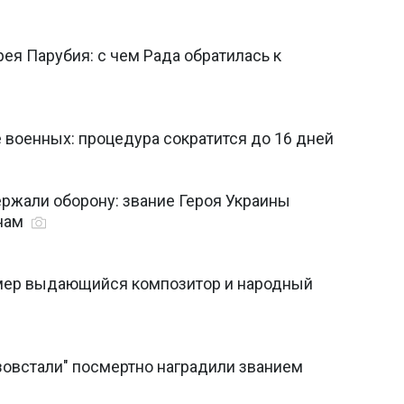
ея Парубия: с чем Рада обратилась к
 военных: процедура сократится до 16 дней
ержали оборону: звание Героя Украины
инам
Умер выдающийся композитор и народный
зовстали" посмертно наградили званием