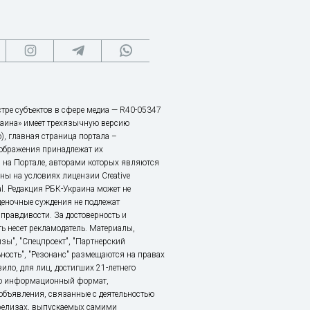
тре субъектов в сфере медиа — R40-05347
аина» имеет трехязычную версию
), главная страница портала –
зображения принадлежат их
 на Портале, авторами которых являются
ы на условиях лицензии Creative
nal. Редакция РБК-Украина может не
ценочные суждения не подлежат
правдивости. За достоверность и
ь несет рекламодатель. Материалы,
зы", "Спецпроект", "Партнерский
ьность", "Резонанс" размещаются на правах
ило, для лиц, достигших 21-летнего
это информационный формат,
объявления, связанные с деятельностью
релизах, выпускаемых самими