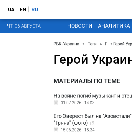
UA
EN
RU
НОВОСТИ
АНАЛИТИКА
ЧТ, 06 АВГУСТА
РБК-Украина
»
Теги
»
Г
» Герой Ук
Герой Украи
МАТЕРИАЛЫ ПО ТЕМЕ
На войне погиб музыкант и оте
01.07.2026 - 14:03
Его Эверест был на "Азовстали"
"Гряна" (фото)
15.06.2026 - 15:34