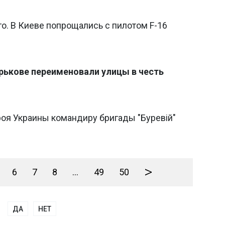
о. В Киеве попрощались с пилотом F-16
арькове переименовали улицы в честь
роя Украины командиру бригады "Буревій"
>
6
7
8
...
49
50
ДА
НЕТ