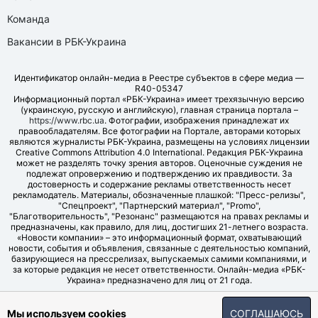
Команда
Вакансии в РБК-Украина
Идентификатор онлайн-медиа в Реестре субъектов в сфере медиа —
R40-05347
Информационный портал «РБК-Украина» имеет трехязычную версию
(украинскую, русскую и английскую), главная страница портала –
https://www.rbc.ua
. Фотографии, изображения принадлежат их
правообладателям. Все фотографии на Портале, авторами которых
являются журналисты РБК-Украина, размещены на условиях лицензии
Creative Commons Attribution 4.0 International. Редакция РБК-Украина
может не разделять точку зрения авторов. Оценочные суждения не
подлежат опровержению и подтверждению их правдивости. За
достоверность и содержание рекламы ответственность несет
рекламодатель. Материалы, обозначенные плашкой: "Пресс-релизы",
"Спецпроект", "Партнерский материал", "Promo",
"Благотворительность", "Резонанс" размещаются на правах рекламы и
предназначены, как правило, для лиц, достигших 21-летнего возраста.
«Новости компании» – это информационный формат, охватывающий
новости, события и объявления, связанные с деятельностью компаний,
базирующиеся на прессрелизах, выпускаемых самими компаниями, и
за которые редакция не несет ответственности. Онлайн-медиа «РБК-
Украина» предназначено для лиц от 21 года.
© LLC "UBT MEDIA", 2006-2026.
Мы используем cookies
СОГЛАШАЮСЬ