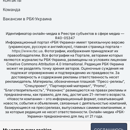
Контакты
Команда
Вакансии в РБК-Украина
Идентификатор онлайн-медиа в Реестре субъектов в сфере медиа —
R40-05347
Информационный портал «РБК-Украина» имеет трехязычную версию
(украинскую, русскую и английскую), главная страница портала –
https://www.rbc.ua
. Фотографии, изображения принадлежат их
правообладателям. Все фотографии на Портале, авторами которых
являются журналисты РБК-Украина, размещены на условиях лицензии
Creative Commons Attribution 4.0 International. Редакция РБК-Украина
может не разделять точку зрения авторов. Оценочные суждения не
подлежат опровержению и подтверждению их правдивости. За
достоверность и содержание рекламы ответственность несет
рекламодатель. Материалы, обозначенные плашкой: "Пресс-релизы",
"Спецпроект", "Партнерский материал", "Promo",
"Благотворительность", "Резонанс" размещаются на правах рекламы и
предназначены, как правило, для лиц, достигших 21-летнего возраста.
«Новости компании» – это информационный формат, охватывающий
новости, события и объявления, связанные с деятельностью компаний,
базирующиеся на прессрелизах, выпускаемых самими компаниями, и
за которые редакция не несет ответственности. Онлайн-медиа «РБК-
Украина» предназначено для лиц от 21 года.
© LLC "UBT MEDIA", 2006-2026.
Мы используем cookies
СОГЛАШАЮСЬ