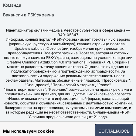
Команда
Вакансии в РБК-Украина
Идентификатор онлайн-медиа в Реестре субъектов в сфере медиа —
R40-05347
Информационный портал «РБК-Украина» имеет трехязычную версию
(украинскую, русскую и английскую), главная страница портала –
https://www.rbc.ua
. Фотографии, изображения принадлежат их
правообладателям. Все фотографии на Портале, авторами которых
являются журналисты РБК-Украина, размещены на условиях лицензии
Creative Commons Attribution 4.0 International. Редакция РБК-Украина
может не разделять точку зрения авторов. Оценочные суждения не
подлежат опровержению и подтверждению их правдивости. За
достоверность и содержание рекламы ответственность несет
рекламодатель. Материалы, обозначенные плашкой: "Пресс-релизы",
"Спецпроект", "Партнерский материал", "Promo",
"Благотворительность", "Резонанс" размещаются на правах рекламы и
предназначены, как правило, для лиц, достигших 21-летнего возраста.
«Новости компании» – это информационный формат, охватывающий
новости, события и объявления, связанные с деятельностью компаний,
базирующиеся на прессрелизах, выпускаемых самими компаниями, и
за которые редакция не несет ответственности. Онлайн-медиа «РБК-
Украина» предназначено для лиц от 21 года.
© LLC "UBT MEDIA", 2006-2026.
Мы используем cookies
СОГЛАШАЮСЬ