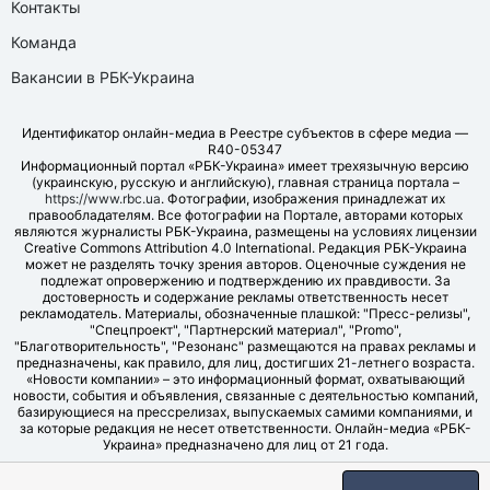
Контакты
Команда
Вакансии в РБК-Украина
Идентификатор онлайн-медиа в Реестре субъектов в сфере медиа —
R40-05347
Информационный портал «РБК-Украина» имеет трехязычную версию
(украинскую, русскую и английскую), главная страница портала –
https://www.rbc.ua
. Фотографии, изображения принадлежат их
правообладателям. Все фотографии на Портале, авторами которых
являются журналисты РБК-Украина, размещены на условиях лицензии
Creative Commons Attribution 4.0 International. Редакция РБК-Украина
может не разделять точку зрения авторов. Оценочные суждения не
подлежат опровержению и подтверждению их правдивости. За
достоверность и содержание рекламы ответственность несет
рекламодатель. Материалы, обозначенные плашкой: "Пресс-релизы",
"Спецпроект", "Партнерский материал", "Promo",
"Благотворительность", "Резонанс" размещаются на правах рекламы и
предназначены, как правило, для лиц, достигших 21-летнего возраста.
«Новости компании» – это информационный формат, охватывающий
новости, события и объявления, связанные с деятельностью компаний,
базирующиеся на прессрелизах, выпускаемых самими компаниями, и
за которые редакция не несет ответственности. Онлайн-медиа «РБК-
Украина» предназначено для лиц от 21 года.
© LLC "UBT MEDIA", 2006-2026.