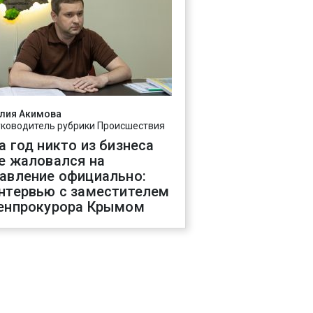
лия Акимова
уководитель рубрики Происшествия
а год никто из бизнеса
е жаловался на
авление официально:
нтервью с заместителем
енпрокурора Крымом