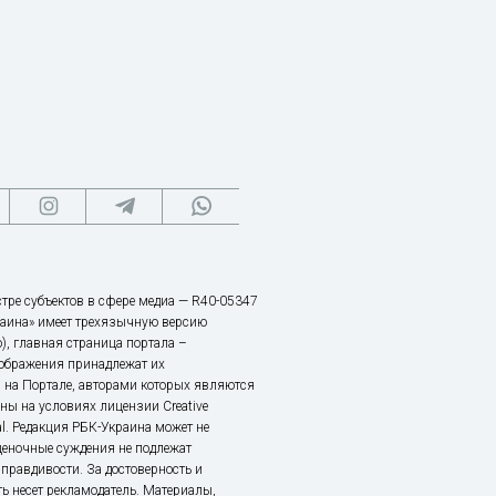
тре субъектов в сфере медиа — R40-05347
аина» имеет трехязычную версию
), главная страница портала –
зображения принадлежат их
 на Портале, авторами которых являются
ы на условиях лицензии Creative
nal. Редакция РБК-Украина может не
ценочные суждения не подлежат
правдивости. За достоверность и
ь несет рекламодатель. Материалы,