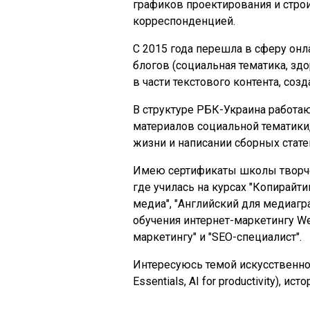
графиков проектирования и строи
корреспонденцией.
С 2015 года перешла в сферу онл
блогов (социальная тематика, здо
в части текстового контента, соз
В структуре РБК-Украина работаю
материалов социальной тематики
жизни и написании сборных стате
Имею сертификаты школы творчес
где училась на курсах "Копирайт
медиа", "Английский для медиаг
обучения интернет-маркетингу We
маркетингу" и "SEO-специалист".
Интересуюсь темой искусственног
Essentials, AI for productivity), и