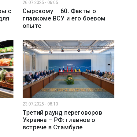
26.07.2025 - 06:05
фы с
Сырскому – 60. Факты о
для
главкоме ВСУ и его боевом
опыте
23.07.2025 - 08:10
Третий раунд переговоров
Украина – РФ: главное о
я
встрече в Стамбуле