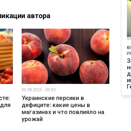
икации автора
Ю
р
З
н
д
и
Г
05.08.2025 - 06:03
сте:
Украинские персики в
 для
дефиците: какие цены в
магазинах и что повлияло на
урожай