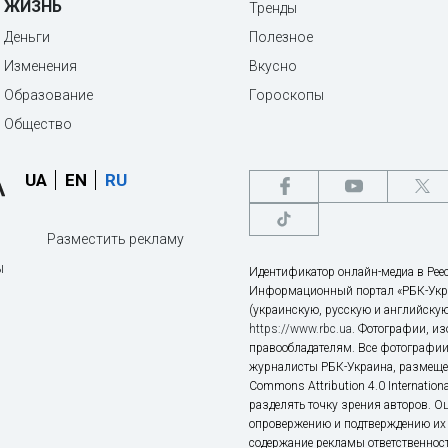
ЖИЗНЬ
Тренды
Деньги
Полезное
Изменения
Вкусно
Образование
Гороскопы
Общество
UA
EN
RU
Разместить рекламу
ы
Идентификатор онлайн-медиа в Реес
Информационный портал «РБК-Укр
(украинскую, русскую и английскую
https://www.rbc.ua
. Фотографии, и
правообладателям. Все фотографии
журналисты РБК-Украина, размещен
Commons Attribution 4.0 Internatio
разделять точку зрения авторов. О
опровержению и подтверждению их 
содержание рекламы ответственност