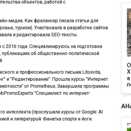
тельства объектов, работой с
айн-медиа. Как фрилансер писала статьи для
ровье, туризм). Участвовала в разработке сайтов
давала и редактировала SEO-тексты.
 с 2016 года. Специализируюсь на подготовке
, публикациях об общественно-политической
й.
О
Х
кого и профессионального письма Litosvita,
а
инг" и "Редактирование". Прошла курсы "Интернет
п
рамотности" от Prometheus. Завершила программы
bPromoExperts "Специалист по интернет-
АН
о интеллекта (прослушала курсы от Google: AI
сторией и литературой. Фанатка спорта и йоги.