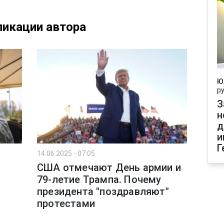
икации автора
Ю
р
З
н
д
и
Г
14.06.2025 - 07:05
США отмечают День армии и
79-летие Трампа. Почему
президента "поздравляют"
протестами