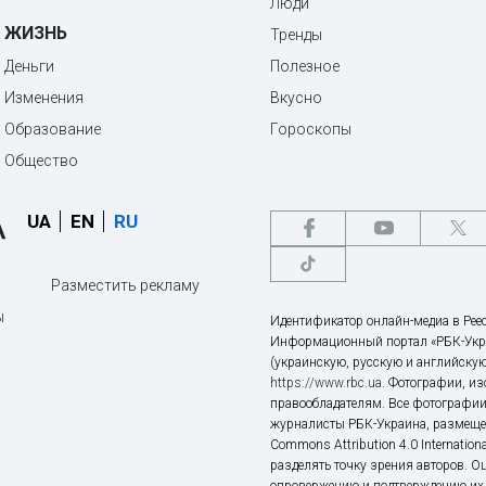
Люди
ЖИЗНЬ
Тренды
Деньги
Полезное
Изменения
Вкусно
Образование
Гороскопы
Общество
UA
EN
RU
Разместить рекламу
ы
Идентификатор онлайн-медиа в Реес
Информационный портал «РБК-Укр
(украинскую, русскую и английскую
https://www.rbc.ua
. Фотографии, и
правообладателям. Все фотографии
журналисты РБК-Украина, размещен
Commons Attribution 4.0 Internatio
разделять точку зрения авторов. О
опровержению и подтверждению их 