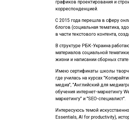
графиков проектирования и строи
корреспонденцией.
С 2015 года перешла в сферу онл
блогов (социальная тематика, здо
в части текстового контента, соз
В структуре РБК-Украина работаю
материалов социальной тематики
жизни и написании сборных стате
Имею сертификаты школы творчес
где училась на курсах "Копирайт
медиа", "Английский для медиаг
обучения интернет-маркетингу We
маркетингу" и "SEO-специалист".
Интересуюсь темой искусственног
Essentials, AI for productivity), и