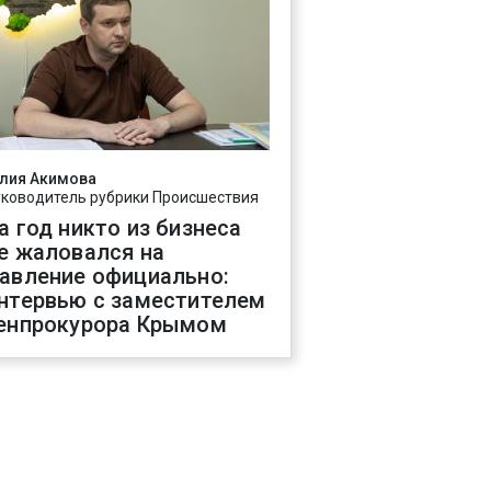
лия Акимова
уководитель рубрики Происшествия
а год никто из бизнеса
е жаловался на
авление официально:
нтервью с заместителем
енпрокурора Крымом