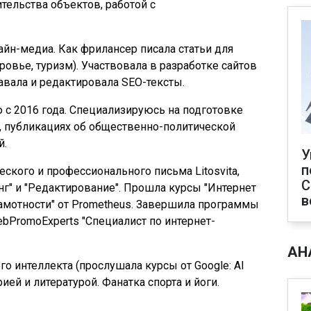
тельства объектов, работой с
айн-медиа. Как фрилансер писала статьи для
ровье, туризм). Участвовала в разработке сайтов
давала и редактировала SEO-тексты.
 с 2016 года. Специализируюсь на подготовке
, публикациях об общественно-политической
й.
У
п
кого и профессионального письма Litosvita,
С
инг" и "Редактирование". Прошла курсы "Интернет
в
рамотности" от Prometheus. Завершила программы
bPromoExperts "Специалист по интернет-
АН
о интеллекта (прослушала курсы от Google: AI
сторией и литературой. Фанатка спорта и йоги.