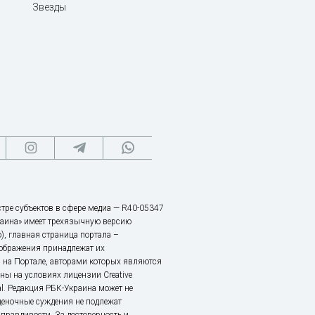
Звезды
тре субъектов в сфере медиа — R40-05347
аина» имеет трехязычную версию
), главная страница портала –
зображения принадлежат их
 на Портале, авторами которых являются
ы на условиях лицензии Creative
nal. Редакция РБК-Украина может не
ценочные суждения не подлежат
правдивости. За достоверность и