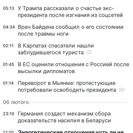
У Трампа рассказали о счастье экс-
05:13
президента после изгнания из соцсетей
Врач Байдена сообщил о его состоянии
04:34
после травмы ноги
В Карпатах спасатели нашли
02:11
заблудившегося туриста
В ЕС оценили отношения с Россией после
01:45
высылки дипломатов
Переворот в Мьянме: протестующие
01:14
потребовали освободить президента
06 лютого
Германия создаст механизм сбора
23:10
доказательств насилия в Беларуси
Энергетические отношения чуть ли не
12:10