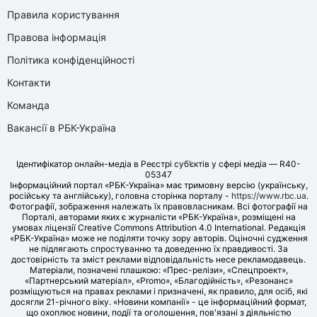
Правила користування
Правова інформація
Політика конфіденційності
Контакти
Команда
Вакансії в РБК-Україна
Ідентифікатор онлайн-медіа в Реєстрі суб’єктів у сфері медіа — R40-
05347
Інформаційний портал «РБК-Україна» має тримовну версію (українську,
російську та англійську), головна сторінка порталу -
https://www.rbc.ua
.
Фотографії, зображення належать їх правовласникам. Всі фотографії на
Порталі, авторами яких є журналісти «РБК-Україна», розміщені на
умовах ліцензії Creative Commons Attribution 4.0 International. Редакція
«РБК-Україна» може не поділяти точку зору авторів. Оціночні судження
не підлягають спростуванню та доведенню їх правдивості. За
достовірність та зміст реклами відповідальність несе рекламодавець.
Матеріали, позначені плашкою: «Прес-релізи», «Спецпроект»,
«Партнерський матеріал», «Promo», «Благодійність», «Резонанс»
розміщуються на правах реклами і призначені, як правило, для осіб, які
досягли 21-річного віку. «Новини компанії» - це інформаційний формат,
що охоплює новини, події та оголошення, пов'язані з діяльністю