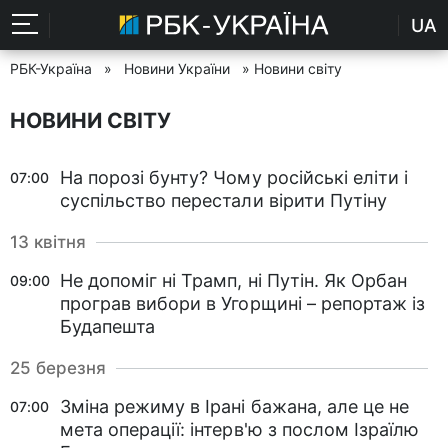
UA
РБК-Україна
»
Новини України
» Новини світу
НОВИНИ СВІТУ
На порозі бунту? Чому російські еліти і
07:00
суспільство перестали вірити Путіну
13 квітня
Не допоміг ні Трамп, ні Путін. Як Орбан
09:00
програв вибори в Угорщині – репортаж із
Будапешта
25 березня
Зміна режиму в Ірані бажана, але це не
07:00
мета операції: інтерв'ю з послом Ізраїлю