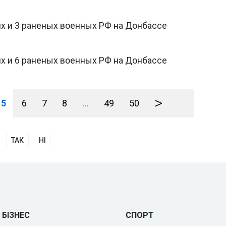
их и 3 раненых военных РФ на Донбассе
их и 6 раненых военных РФ на Донбассе
>
5
6
7
8
...
49
50
ТАК
НІ
БІЗНЕС
СПОРТ