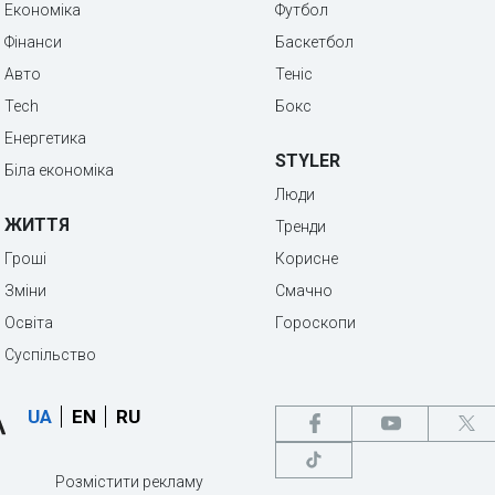
Економіка
Футбол
Фінанси
Баскетбол
Авто
Теніс
Tech
Бокс
Енергетика
STYLER
Біла економіка
Люди
ЖИТТЯ
Тренди
Гроші
Корисне
Зміни
Смачно
Освіта
Гороскопи
Суспільство
UA
EN
RU
Розмістити рекламу