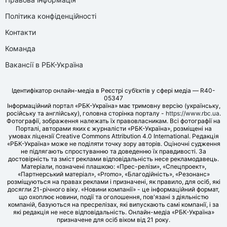
Політика конфіденційності
Контакти
Команда
Вакансії в РБК-Україна
Ідентифікатор онлайн-медіа в Реєстрі суб’єктів у сфері медіа — R40-
05347
Інформаційний портал «РБК-Україна» має тримовну версію (українську,
російську та англійську), головна сторінка порталу -
https://www.rbc.ua
.
Фотографії, зображення належать їх правовласникам. Всі фотографії на
Порталі, авторами яких є журналісти «РБК-Україна», розміщені на
умовах ліцензії Creative Commons Attribution 4.0 International. Редакція
«РБК-Україна» може не поділяти точку зору авторів. Оціночні судження
не підлягають спростуванню та доведенню їх правдивості. За
достовірність та зміст реклами відповідальність несе рекламодавець.
Матеріали, позначені плашкою: «Прес-релізи», «Спецпроект»,
«Партнерський матеріал», «Promo», «Благодійність», «Резонанс»
розміщуються на правах реклами і призначені, як правило, для осіб, які
досягли 21-річного віку. «Новини компанії» - це інформаційний формат,
що охоплює новини, події та оголошення, пов'язані з діяльністю
компаній, базуються на пресрелізах, які випускають самі компанії, і за
які редакція не несе відповідальність. Онлайн-медіа «РБК-Україна»
призначене для осіб віком від 21 року.